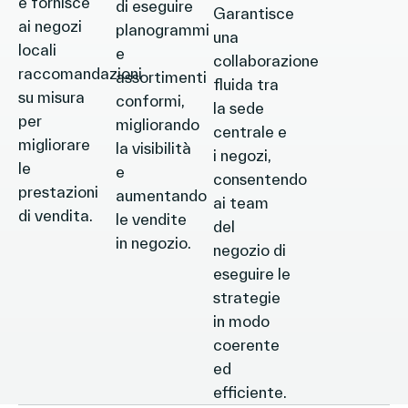
e fornisce
di eseguire
Garantisce
ai negozi
planogrammi
una
locali
e
collaborazione
raccomandazioni
assortimenti
fluida tra
su misura
conformi,
la sede
per
migliorando
centrale e
migliorare
la visibilità
i negozi,
le
e
consentendo
prestazioni
aumentando
ai team
di vendita.
le vendite
del
in negozio.
negozio di
eseguire le
strategie
in modo
coerente
ed
efficiente.