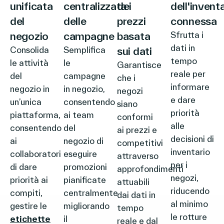
unificata
centralizzata
dei
dell'invent
del
delle
prezzi
connessa
negozio
campagne
basata
Sfrutta i
dati in
Consolida
Semplifica
sui dati
tempo
le attività
le
Garantisce
reale per
del
campagne
che i
informare
negozio in
in negozio,
negozi
e dare
un’unica
consentendo
siano
priorità
piattaforma,
ai team
conformi
alle
consentendo
del
ai prezzi e
decisioni di
ai
negozio di
competitivi
inventario
collaboratori
eseguire
attraverso
per i
di dare
promozioni
approfondimenti
negozi,
priorità ai
pianificate
attuabili
riducendo
compiti,
centralmente
dai dati in
al minimo
gestire le
migliorando
tempo
le rotture
etichette
il
reale e dal