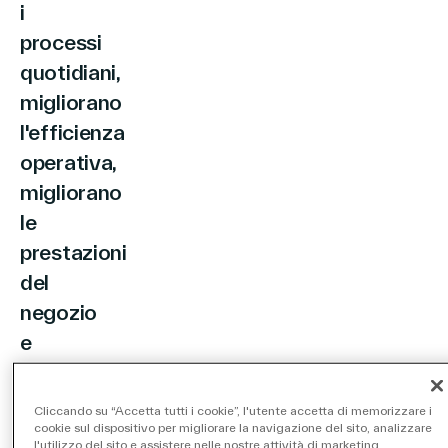
i
processi
quotidiani,
migliorano
l'efficienza
operativa,
migliorano
le
prestazioni
del
negozio
e
accelerano
la
Cliccando su “Accetta tutti i cookie”, l'utente accetta di memorizzare i
crescita
cookie sul dispositivo per migliorare la navigazione del sito, analizzare
l'utilizzo del sito e assistere nelle nostre attività di marketing.