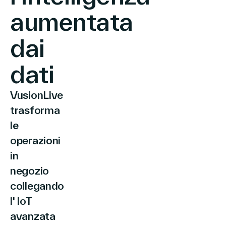
aumentata
dai
Azienda
dati
Contatti
VusionLive
trasforma
le
operazioni
Search
in
negozio
Investitori
collegando
Partners
l' IoT
Carriere
avanzata
Link