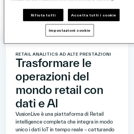
delle
vendite.
Rifiuta tutti
Accetta tutti i cookie
Impostazioni cookie
RETAIL ANALITICS AD ALTE PRESTAZIONI
Trasformare le
operazioni del
mondo retail con
dati e AI
VusionLive è una piattaforma di Retail
intelligence completa che integra in modo
unico i dati IoT in tempo reale – catturando