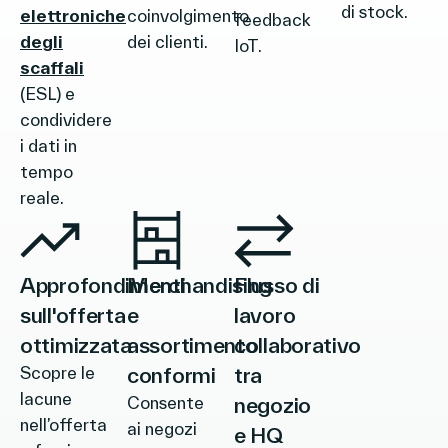
di stock.
elettroniche
coinvolgimento
feedback
degli
dei clienti.
IoT.
scaffali
(ESL) e
condividere
i dati in
tempo
reale.
Approfondimenti
Merchandising
Flusso di
sull'offerta
e
lavoro
ottimizzata
assortimento
collaborativo
Scopre le
conformi
tra
lacune
Consente
negozio
nell’offerta
ai negozi
e HQ