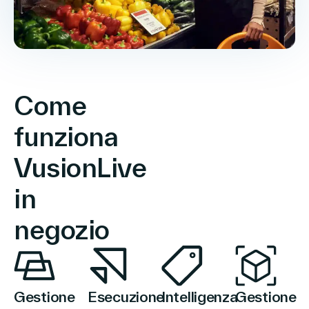
Come
funziona
VusionLive
in
negozio
Gestione
Esecuzione
Intelligenza
Gestione