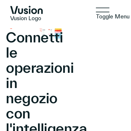
Toggle Menu
Vusion Logo
Connetti
le
Tecnologie
operazioni
in
Soluzioni
negozio
Approfondimenti
con
l'intelligenza
Commercio Positivo