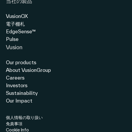
当社の製品
店
を
お
展
VusionOX
電子棚札
よ
開
EdgeSense™
び
Pulse
Walmart
Vusion
Supercenter（ウ
Our products
ォ
About VusionGroup
ル
Careers
マ
Investors
Sustainability
ー
Our Impact
ト・
ス
個人情報の取り扱い
免責事項
ー
Cookie Info