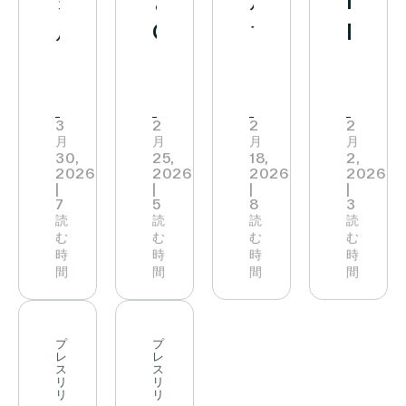
ォ
と
ル
ISS
ト
Media
長
加
ル
Qualcomm、
フ
ESG「
ロ
の
期
速
マ
次
ー
ス
ン
買
パ
ー
世
ル
テ
と
収
ー
ト・
代
と
ー
の
を
ト
3
2
2
2
月
月
月
月
デ・
店
Vusion、
タ
パ
発
ナ
30,
25,
18,
2,
2026
2026
2026
2026
メ
舗
ス
ス」
ー
表
ー
|
|
|
|
7
5
8
3
ヒ
モ
マ
を
ト
実
シ
読
読
読
読
む
む
む
む
コ、
デ
ー
初
ナ
店
ッ
時
時
時
時
間
間
間
間
Vusion
ル
ト
取
ー
舗
プ
と
「AI
ス
得
シ
内
を
の
ネ
ト
ッ
の
欧
プ
プ
レ
レ
戦
イ
ア
プ
デ
ス
ス
州
リ
リ
リ
リ
略
テ
の
を
ジ
全