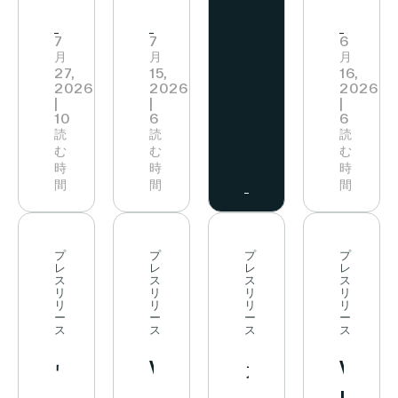
ス
の
手
手
ィ
リ
ス
リ
家
7
7
6
ア・
月
月
月
リ
ポ
テ
具・
広
27,
15,
16,
2026
2026
ー
2026
ー
ー
イ
告
|
|
|
10
6
ス
6
ツ
プ
ル
ン
読
読
読
を
む
む
む
ラ
用
メ
テ
時
時
時
ッ
見
間
品
間
間
デ
リ
ト
る
小
ィ
ア
フ
売
ア
小
プ
プ
プ
プ
ォ
レ
レ
レ
レ
企
企
売
ス
ス
ス
ス
ー
リ
リ
リ
リ
リ
業
リ
リ
リ
業
JYSK
ム
ー
ー
ー
ー
ス
ス
ス
ス
デ
In-
と
構
ウ
Vusion
カ
Vusi
築
カ
Store
の
を