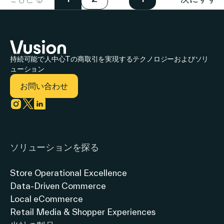
デ
Express（ウ
ェ
ラ
ジ
ォ
ン
ッ
タ
ル
ト
ト
ル
持続可能で人中心Tの商取引を実現するテクノロジーおよびソリ
マ
ス
フ
ューション
化
ー
ト
ォ
お問い合わせ
を
ト・
ア
ー
加
エ
ソ
ム
Link to instagram
Link to twitter
Link to linkedin
速
ク
リ
構
ス
ソリューションを探る
ュ
築
プ
ー
を
Store Operational Excellence
レ
シ
加
Data-Driven Commerce
ス）
ョ
速
Local eCommerce
Retail Media & Shopper Experiences
全
ン