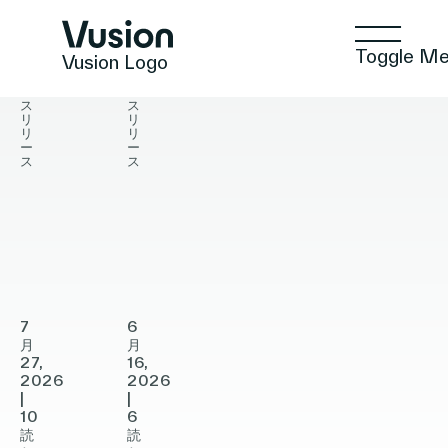
Toggle M
Vusion Logo
プ
プ
レ
レ
ス
ス
リ
リ
リ
リ
ー
ー
ス
ス
Vusion、
テクノロジー
Vusion、
欧
欧
州
州
ソリューション
大
大
手
手
7
6
リ
月
家
月
27,
インサイト
16,
テ
具・
2026
2026
|
|
ー
イ
10
6
ル
読
ン
読
ポジティブな商取引