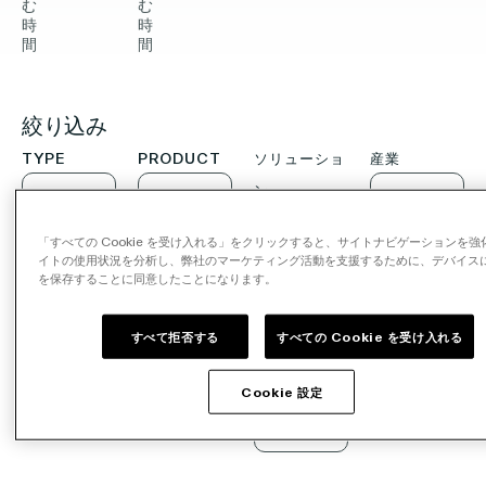
む
む
メ
テ
時
時
間
間
デ
リ
ィ
ア
会社概要
ア
小
絞り込み
企
売
TYPE
PRODUCT
ソリューショ
産業
業
JYSK
ン
お問い合わせ
Type
Product
産
In-
と
ソ
業
「すべての Cookie を受け入れる」をクリックすると、サイトナビゲーションを強
Store
の
イトの使用状況を分析し、弊社のマーケティング活動を支援するために、デバイスに C
リ
Media
長
を保存することに同意したことになります。
ュ
検
の
期
ー
索
すべて拒否する
すべての Cookie を受け入れる
買
パ
シ
収
ー
ョ
Cookie 設定
を
ト
ン
投資情報
発
ナ
パートナー
表
ー
Careers