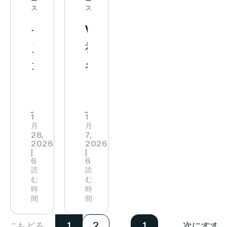
ー
ー
ス
ス
的
ィ
大
拡
タ
域
セ
VusionGroup、
パ
ブ
規
大
ル
へ
ヌ
社
ー
ス
模
世
リ
拡
カ
名
ト
ト
展
界
テ
大
イ
を
ナ
ア
開
700
ー
（Senukai）、
「Vusion」
ー
（AI-
に
店
ル
Vusion
に
シ
Native
向
舗
1
1
メ
月
月
と
刷
ッ
Store™）」
け
へ
デ
28,
7,
2026
2026
提
新
プ
を
て
イ
ィ
|
|
6
6
携
を
発
提
ン
ア・
読
読
む
む
し
拡
表
携
テ
広
時
時
間
間
店
大
リ
告
舗
Walmart
ジ
プ
前にもどる
次にすす
1
2
1