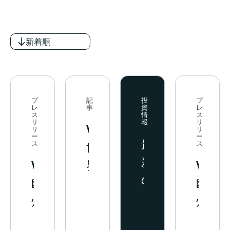
実
シ
リンク
日本語
店
ッ
舗
プ
新着順
内
を
の
欧
デ
州
プ
記
投
プ
ジ
全
レ
事
資
レ
ス
情
ス
タ
域
リ
報
リ
Vusion、
リ
リ
ル
へ
ー
ー
最
ス
ス
世
リ
拡
新
界
Vusion、
Vusi
テ
大
の
ー
最
欧
欧
プ
ル
大
州
州
メ
レ
級
大
大
デ