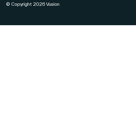
パ
© Copyright 2026 Vusion
ー
セ
ン
タ
ー）
へ
の
コ
ネ
ク
テ
ッ