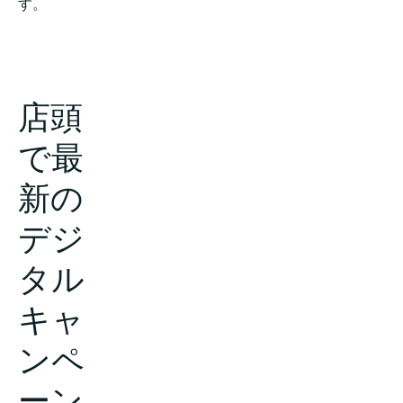
す。
店頭
で最
新の
デジ
タル
キャ
ンペ
ーン