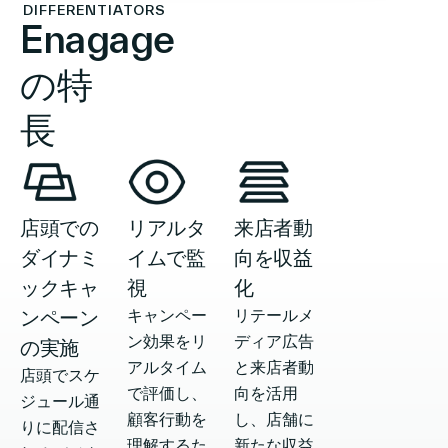
DIFFERENTIATORS
Enagage
の特
長
店頭での
リアルタ
来店者動
ダイナミ
イムで監
向を収益
ックキャ
視
化
ンペーン
キャンペー
リテールメ
ン効果をリ
ディア広告
の実施
アルタイム
と来店者動
店頭でスケ
で評価し、
向を活用
ジュール通
顧客行動を
し、店舗に
りに配信さ
理解するた
新たな収益