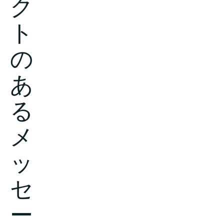
ク
ト
会社概要
の
あ
お問い合わせ
る
メ
検
ッ
索
セ
投資情報
ー
パートナー
Careers