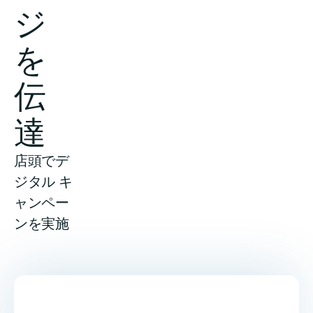
ジ
リンク
日本語
を
伝
達
店頭でデ
ジタル キ
ャンペー
ンを実施