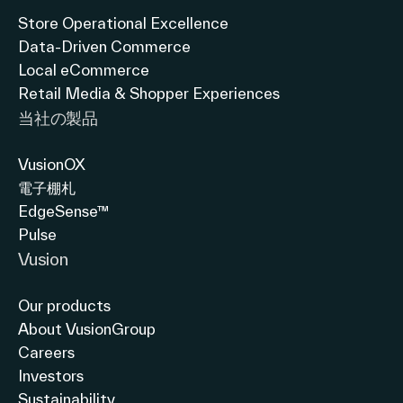
Store Operational Excellence
Data-Driven Commerce
Local eCommerce
Retail Media & Shopper Experiences
当社の製品
VusionOX
電子棚札
EdgeSense™
Pulse
Vusion
Our products
About VusionGroup
Careers
Investors
Sustainability