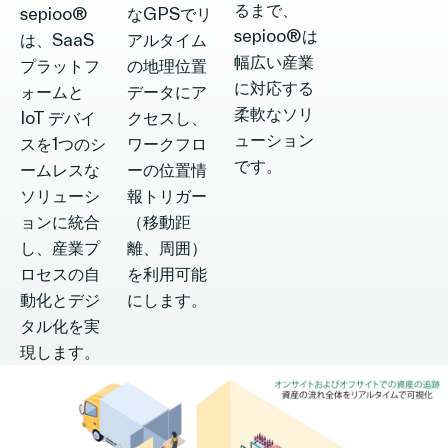
るまで、
sepioo®
なGPSでリ
sepioo®は
は、SaaS
アルタイム
幅広い産業
プラットフ
の地理位置
に対応する
ォームと
データにア
柔軟なソリ
IoT デバイ
クセスし、
ューション
スを1つのシ
ワークフロ
です。
ームレスな
ーの位置情
ソリューシ
報トリガー
ョンに統合
（移動距
し、産業プ
離、周囲）
ロセスの自
を利用可能
動化とデジ
にします。
タル化を実
現します。