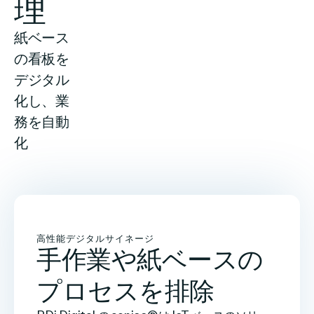
理
紙ベース
の看板を
会社概要
デジタル
化し、業
務を自動
お問い合わせ
化
検
索
高性能デジタルサイネージ
手作業や紙ベースの
投資情報
プロセスを排除
パートナー
Careers