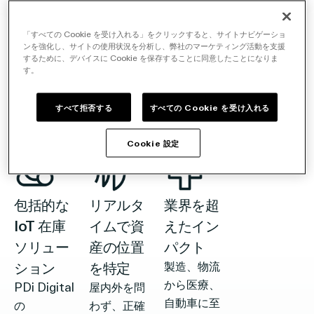
PDi
「すべての Cookie を受け入れる」をクリックすると、サイトナビゲーショ
ンを強化し、サイトの使用状況を分析し、弊社のマーケティング活動を支援
するために、デバイスに Cookie を保存することに同意したことになりま
Digital
す。
の特
すべて拒否する
すべての Cookie を受け入れる
長
Cookie 設定
包括的な
リアルタ
業界を超
IoT 在庫
イムで資
えたイン
ソリュー
産の位置
パクト
ション
を特定
製造、物流
から医療、
PDi Digital
屋内外を問
自動車に至
の
わず、正確