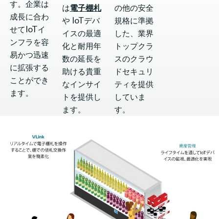
す。企業は
は
電子棚札
の他の安全
成長に合わ
や IoTデバ
規格に準拠
せてIoTイ
イスの最適
した、業界
ンフラを容
化と耐用年
トップクラ
易かつ迅速
数の延長を
スのクラウ
に拡張する
助ける貴重
ドセキュリ
ことができ
なインサイ
ティを提供
ます。
トを提供し
していま
ます。
す。