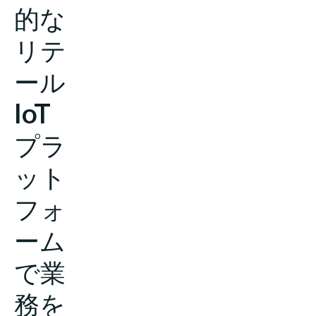
的な
リテ
ール
IoT
プラ
ット
フォ
ーム
で業
務を