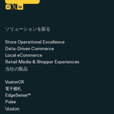
Link to instagram
Link to twitter
Link to linkedin
ソリューションを探る
Store Operational Excellence
Data-Driven Commerce
Local eCommerce
Retail Media & Shopper Experiences
当社の製品
VusionOX
電子棚札
EdgeSense™
Pulse
Vusion