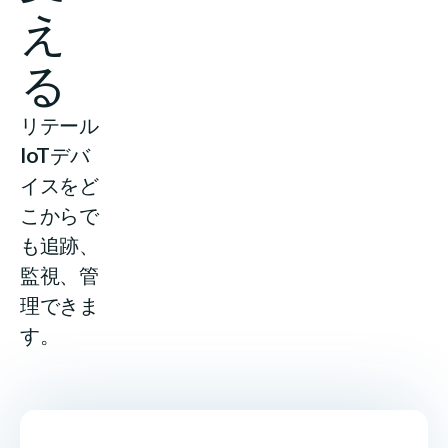
え
リンク
日本語
る
リテール
IoTデバ
イスをど
こからで
も追跡、
監視、管
理できま
す。