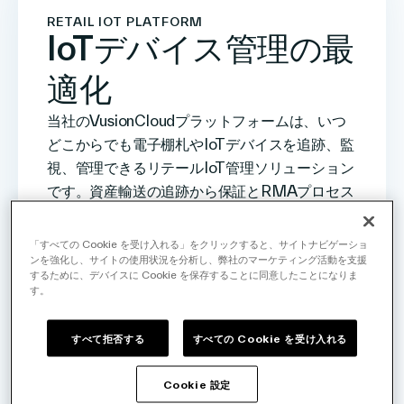
RETAIL IOT PLATFORM
IoTデバイス管理の最
適化
当社のVusionCloudプラットフォームは、いつ
どこからでも電子棚札やIoTデバイスを追跡、監
視、管理できるリテールIoT管理ソリューション
です。資産輸送の追跡から保証とRMAプロセス
の合理化まで、数百万台のデバイスを一括して
監視する機能により、最小限のコストで運用を
「すべての Cookie を受け入れる」をクリックすると、サイトナビゲーショ
合理化できます。VusionCloudは、セキュリテ
ンを強化し、サイトの使用状況を分析し、弊社のマーケティング活動を支援
するために、デバイスに Cookie を保存することに同意したことになりま
ィ、拡張性、信頼性を提供すると同時に、SaaS
す。
ベースのモデルで小売業者のコストを抑制しま
す。
すべて拒否する
すべての Cookie を受け入れる
Cookie 設定