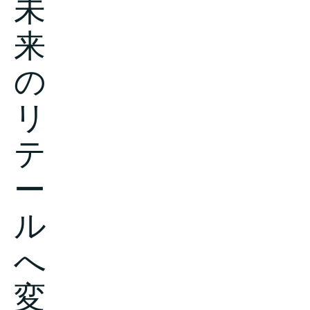
未
来
会社概要
の
リ
お問い合わせ
テ
ー
検
ル
索
へ
投資情報
変
パートナー
Careers