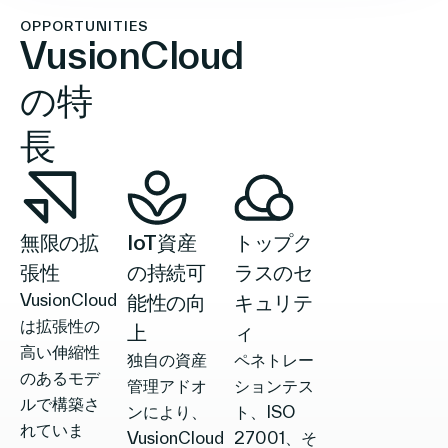
OPPORTUNITIES
VusionCloud
の特
長
無限の拡
IoT資産
トップク
張性
の持続可
ラスのセ
VusionCloud
能性の向
キュリテ
は拡張性の
上
ィ
高い伸縮性
独自の資産
ペネトレー
のあるモデ
管理アドオ
ションテス
ルで構築さ
ンにより、
ト、ISO
れていま
VusionCloud
27001、そ