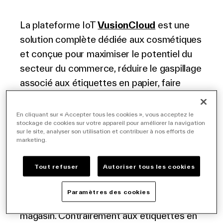
La plateforme IoT
VusionCloud
est une
solution complète dédiée aux cosmétiques
et conçue pour maximiser le potentiel du
secteur du commerce, réduire le gaspillage
associé aux étiquettes en papier, faire
gagner du temps aux collaborateurs afin
qu’ils effectuent des tâches à plus forte
En cliquant sur « Accepter tous les cookies », vous acceptez le
stockage de cookies sur votre appareil pour améliorer la navigation
valeur ajoutée et optimiser le retour sur
sur le site, analyser son utilisation et contribuer à nos efforts de
investissement.
marketing.
Tout refuser
Autoriser tous les cookies
Grâce à l’affichage E-paper, les étiquettes
numériques pour cosmétiques
Paramètres des cookies
transcendent l’expérience de shopping en
magasin. Contrairement aux étiquettes en