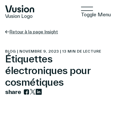
Toggle Menu
Vusion Logo
Retour à la page Insight
Technologies
BLOG | NOVEMBRE 9, 2023 | 13 MIN DE LECTURE
Étiquettes
électroniques pour
Solutions
cosmétiques
share
Insights
Link to facebook
Link to twitter
Link to linkedin
Commerce Positif