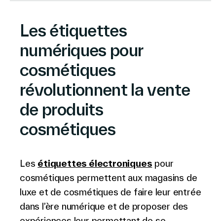
Les étiquettes
Le Groupe
numériques pour
cosmétiques
révolutionnent la vente
Contactez-nous
de produits
cosmétiques
Recherche
Les
étiquettes électroniques
pour
cosmétiques permettent aux magasins de
Investisseurs
Partenaires
luxe et de cosmétiques de faire leur entrée
Carrières
dans l’ère numérique et de proposer des
Lien
expériences leur permettant de se