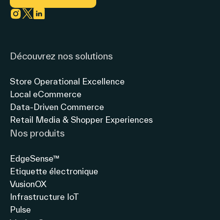
vision
LES
du
FRANÇAIS
Link to instagram
Link to twitter
Link to linkedin
magasin
&
connecté
LE
Découvrez nos solutions
avec
MAGASIN
Thierry
INTELLIGENT
Store Operational Excellence
Gadou,
»
Local eCommerce
Président
Manque
Data-Driven Commerce
directeur
d’informations,
Retail Media & Shopper Experiences
général
difficulté
Nos produits
à
comparer
EdgeSense™
les
Etiquette électronique
produits,
VusionOX
Infrastructure IoT
Pulse