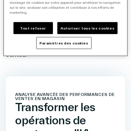
magasin
stockage de cookies sur votre appareil pour améliorer la navigation
sur le site, analyser son utilisation et contribuer à nos efforts de
et
marketing.
accélèrent
la
Tout refuser
Autoriser tous les cookies
croissance
Paramètres des cookies
des
ventes.
ANALYSE AVANCÉE DES PERFORMANCES DE
VENTES EN MAGASIN
Transformer les
opérations de