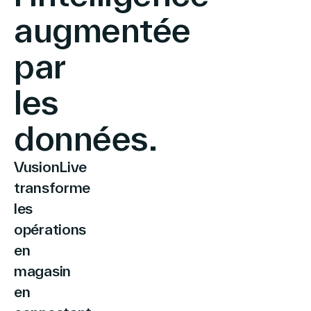
augmentée
par
Le Groupe
les
Contactez-nous
données.
VusionLive
transforme
Recherche
les
opérations
en
Investisseurs
Partenaires
magasin
Carrières
en
Lien