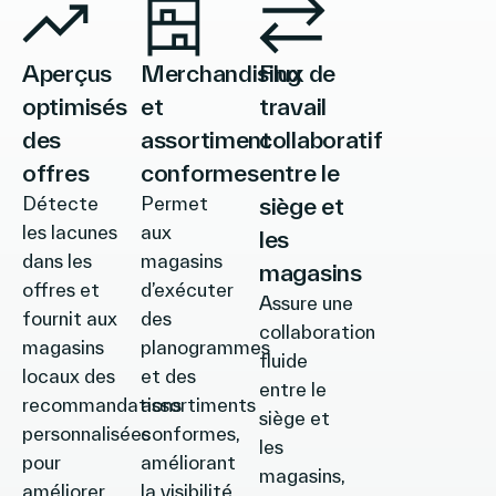
Aperçus
Merchandising
Flux de
optimisés
et
travail
des
assortiment
collaboratif
offres
conformes
entre le
Détecte
Permet
siège et
les lacunes
aux
les
dans les
magasins
magasins
offres et
d’exécuter
Assure une
fournit aux
des
collaboration
magasins
planogrammes
fluide
locaux des
et des
entre le
recommandations
assortiments
siège et
personnalisées
conformes,
les
pour
améliorant
magasins,
améliorer
la visibilité