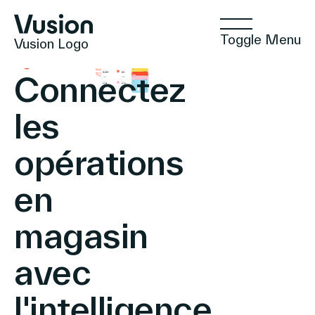
Toggle Menu
Vusion Logo
Connectez
les
Technologies
opérations
en
Solutions
magasin
Insights
avec
l'intelligence
Commerce Positif