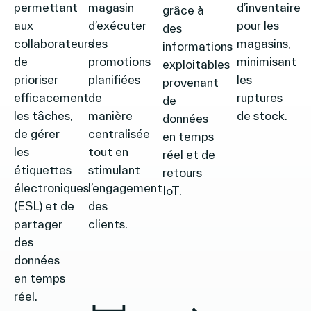
permettant
magasin
d’inventaire
grâce à
aux
d’exécuter
pour les
des
collaborateurs
des
magasins,
informations
de
promotions
minimisant
exploitables
prioriser
planifiées
les
provenant
efficacement
de
ruptures
de
les tâches,
manière
de stock.
données
de gérer
centralisée
en temps
les
tout en
réel et de
étiquettes
stimulant
retours
électroniques
l’engagement
IoT.
(ESL) et de
des
partager
clients.
des
données
en temps
réel.