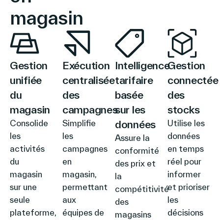
magasin
Gestion
Exécution
Intelligence
Gestion
unifiée
centralisée
tarifaire
connectée
du
des
basée
des
magasin
campagnes
sur les
stocks
Consolide
Simplifie
données
Utilise les
les
les
données
Assure la
activités
campagnes
en temps
conformité
du
en
réel pour
des prix et
magasin
magasin,
informer
la
sur une
permettant
et prioriser
compétitivité
seule
aux
les
des
plateforme,
équipes de
décisions
magasins