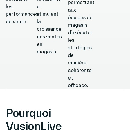
permettant
les
et
aux
performances
stimulant
équipes de
de vente.
la
magasin
croissance
d’exécuter
des ventes
les
en
stratégies
magasin.
de
manière
cohérente
et
efficace.
Pourquoi
VusionLive