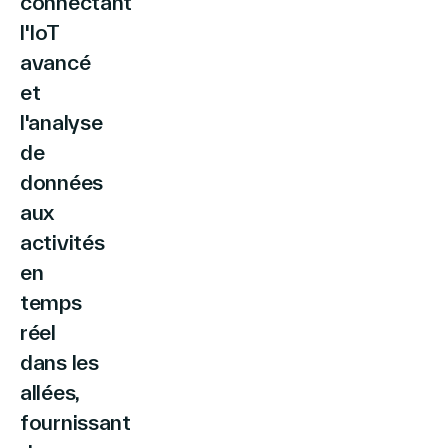
connectant
Français
l'IoT
avancé
et
l'analyse
de
données
aux
activités
en
temps
réel
dans les
allées,
fournissant