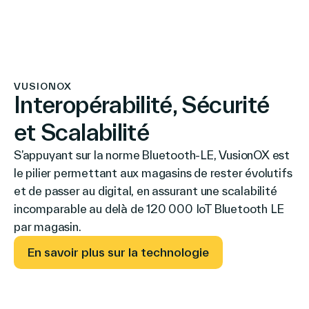
Le Groupe
VUSIONOX
Interopérabilité, Sécurité
Contactez-nous
et Scalabilité
S’appuyant sur la norme Bluetooth-LE, VusionOX est
le pilier permettant aux magasins de rester évolutifs
et de passer au digital, en assurant une scalabilité
Recherche
incomparable au delà de 120 000 IoT Bluetooth LE
par magasin.
Investisseurs
En savoir plus sur la technologie
Partenaires
Carrières
Lien