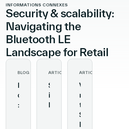
INFORMATIONS CONNEXES
Security & scalability:
Navigating the
Bluetooth LE
Landscape for Retail
BLOG
ARTICLE
ARTICLE
Étiquettes
SES-
VusionGroup
digitales
imagotag
reinvents
:
launches
the
Améliorer
VusionOX,
Shelf-
l’exactitude
a
Edge