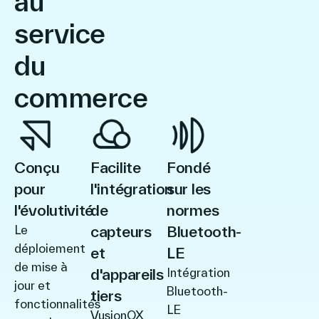
au
service
du
commerce
Conçu
Facilite
Fondé
pour
l'intégration
sur les
l'évolutivité
de
normes
Le
capteurs
Bluetooth-
déploiement
et
LE
de mise à
d'appareils
Intégration
jour et
Bluetooth-
tiers
fonctionnalités
LE
VusionOX