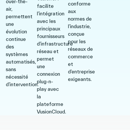
over-the-
conforme
facilite
air,
aux
l’intégration
permettent
normes de
avec les
une
l’industrie,
principaux
évolution
conçue
fournisseurs
continue
pour les
d’infrastructure
des
réseaux de
réseau et
systèmes
commerce
permet
automatisés,
et
une
sans
d’entreprise
connexion
nécessité
exigeants.
plug-n-
d’intervention.
play avec
la
plateforme
VusionCloud.