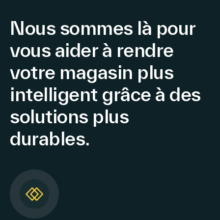
combining
AI-
Nous sommes là pour
powered
computer
vous aider à rendre
vision,
votre magasin plus
real-
time
intelligent grâce à des
analytics,
and
solutions plus
smart
durables.
locationing
to
deliver
unmatched
visibility
and
execution