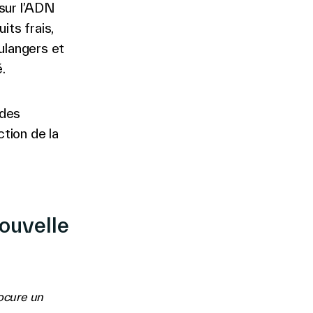
 sur l’ADN
its frais,
oulangers et
.
 des
ction de la
ouvelle
rocure un