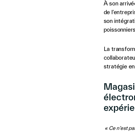
À son arrivé
de l’entrepr
son intégrat
poissonniers
La transform
collaborateu
stratégie en
Magasin
électro
expéri
« Ce n’est pa