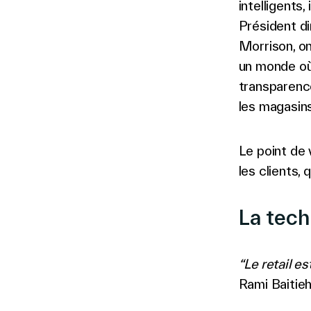
intelligents
Président di
Morrison, o
un monde où
transparence
les magasins
Le point de 
les clients,
La tech
“Le retail e
Rami Baitie