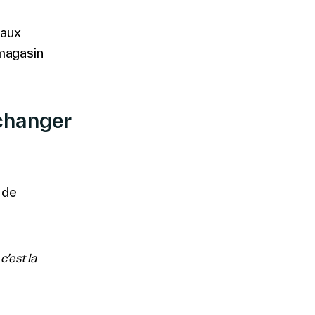
 aux
magasin
 changer
 de
c’est la