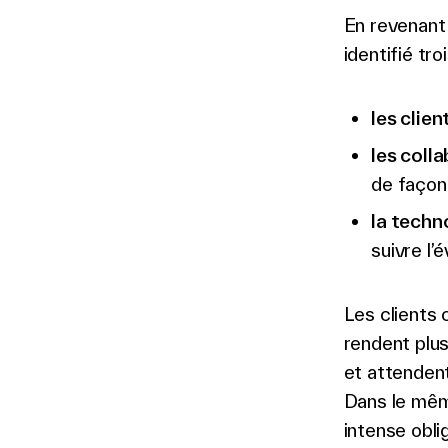
En revenant 
identifié tr
les clien
les coll
de façon
la techn
suivre l
Les clients 
rendent plu
et attenden
Dans le même
intense obli