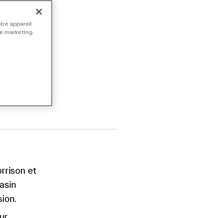
etail
tre appareil
de marketing.
rrison et
asin
ion.
ur