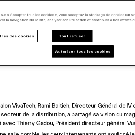
n et de Morrisons
ent de l’avenir du r
 sur « Accepter tous les cookies », vous acceptez le stockage de cookies sur vo
rer la navigation sur le site, analyser son utilisation et contribuer à nos efforts 
aTech
res des cookies
Tout refuser
Autoriser tous les cookies
facebook
o twitter
k to linkedin
salon VivaTech, Rami Baitieh, Directeur Général de Mo
 secteur de la distribution, a partagé sa vision du mag
 avec Thierry Gadou, Président directeur général Vus
e salle comble, les deux intervenants ont souligné le