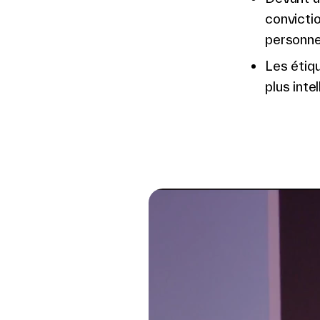
convictio
personne
Les étiq
plus inte