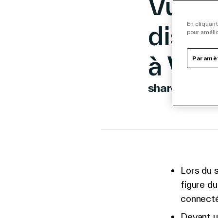
Vusio
discut
En cliquant
pour amélio
à Viv
Paramèt
share
Link to 
Link t
Lin
Lors du 
figure du
connecté
Devant un