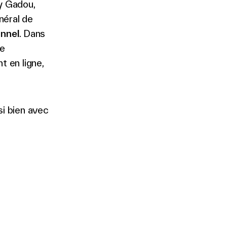
ry Gadou,
néral de
nnel
. Dans
de
t en ligne,
si bien avec