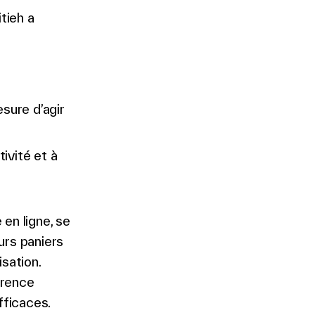
tieh a
sure d’agir
tivité et à
 en ligne, se
urs paniers
sation.
rrence
fficaces.