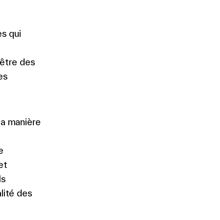
s qui
être des
es
la manière
e
et
ls
lité des