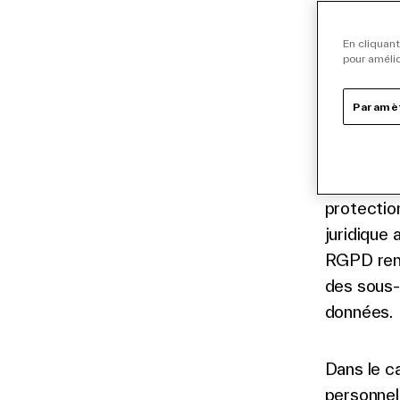
En cliquant
Intro
pour amélio
Le règlem
Paramèt
27 avril 2
traitement
ces donné
protectio
juridique
RGPD renf
des sous-
données.
Dans le c
personnel