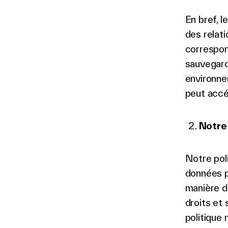
En bref, l
des relat
correspon
sauvegard
environne
peut acc
Notre 
Notre pol
données p
manière d
droits et
politique