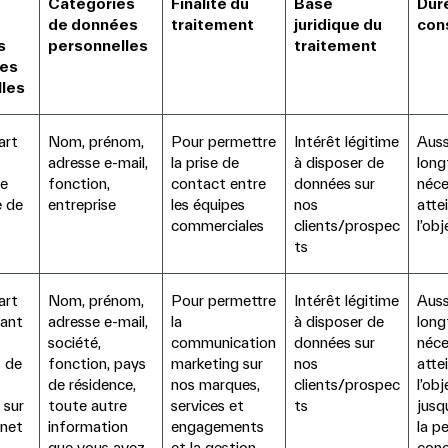
t
Catégories
Finalité du
Base
Dur
de données
traitement
juridique du
con
s
personnelles
traitement
ées
les
art
Nom, prénom,
Pour permettre
Intérêt légitime
Auss
adresse e-mail,
la prise de
à disposer de
lon
de
fonction,
contact entre
données sur
néce
e de
entreprise
les équipes
nos
atte
commerciales
clients/prospec
l’obj
ts
art
Nom, prénom,
Pour permettre
Intérêt légitime
Auss
sant
adresse e-mail,
la
à disposer de
lon
société,
communication
données sur
néce
s de
fonction, pays
marketing sur
nos
atte
de résidence,
nos marques,
clients/prospec
l’obj
 sur
toute autre
services et
ts
jusq
rnet
information
engagements
la p
que vous avez
et la gestion
conc