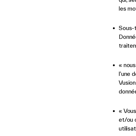
les mo
Sous-t
Donnée
traite
« nous
l’une 
Vusion
donnée
« Vous
et/ou c
utilis