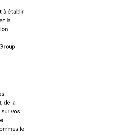
 à établir
et la
ion
nGroup
es
, de la
 sur vos
te
 sommes le