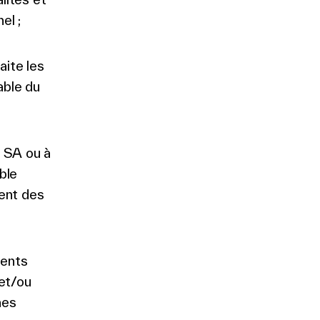
el ;
aite les
able du
p SA ou à
ble
ent des
ients
 et/ou
nes