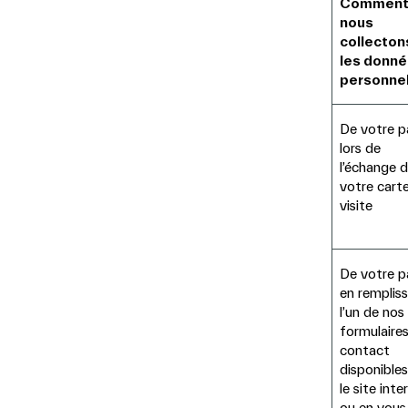
Commen
nous
collecton
les donn
personnel
De votre p
lors de
l’échange 
votre cart
visite
De votre p
en remplis
l’un de nos
formulaire
contact
disponibles
le site inte
ou en vous