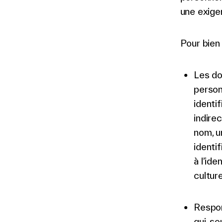
une exige
Pour bien
Les do
person
identi
indire
nom, u
identi
à l’id
cultur
Respon
qui, s