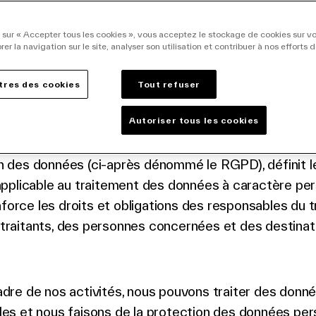
 sur « Accepter tous les cookies », vous acceptez le stockage de cookies sur vo
duction
rer la navigation sur le site, analyser son utilisation et contribuer à nos efforts 
ent (UE) 2016/679 du Parlement européen et du Con
res des cookies
Tout refuser
016 relatif à la protection des personnes physiques à 
 des données à caractère personnel et à la libre circ
Autoriser tous les cookies
es, également connu sous le nom de règlement génér
n des données (ci-après dénommé le RGPD), définit l
 applicable au traitement des données à caractère per
orce les droits et obligations des responsables du t
traitants, des personnes concernées et des destinat
adre de nos activités, nous pouvons traiter des donn
les et nous faisons de la protection des données per