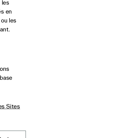
 les
és en
 ou les
ant.
vons
a base
es Sites