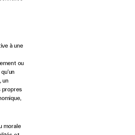
ive à une
ctement ou
 qu’un
, un
s propres
onomique,
u morale
lités et