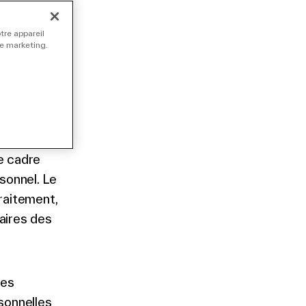
tre appareil
de marketing.
seil du
l’égard du
ulation de
al sur la
e cadre
sonnel. Le
raitement,
aires des
ées
sonnelles