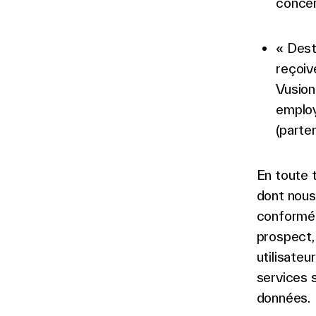
concer
« Dest
reçoiv
Vusion
employ
(parten
En toute 
dont nous
conformém
prospect, 
utilisate
services s
données.