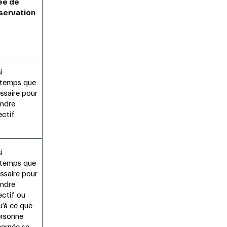
ée de
servation
i
gtemps que
ssaire pour
indre
ectif
i
gtemps que
ssaire pour
indre
ectif ou
u’à ce que
ersonne
ernée se