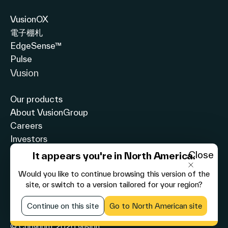
ま
VusionOX
で
電子棚札
–
EdgeSense™
POCO
Pulse
Vusion
&
VusionGroup
Our products
の
About VusionGroup
Careers
サ
Investors
ク
Sustainability
Close
It appears you're in North America.
セ
Our Impact
Would you like to continue browsing this version of the
ス
site, or switch to a version tailored for your region?
個人情報の取り扱い
ス
免責事項
Continue on this site
Go to North American site
ト
Cookie Info
© Copyright 2026 Vusion