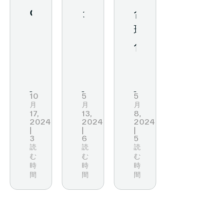
operations
ク
合
to
ラ
理
in-
ウ
化
store
ド
さ
retail
＆
れ
media:
デ
た
10
5
5
月
月
月
the
ー
オ
17,
13,
8,
2024
2024
2024
POCO
タ
ペ
|
|
|
3
6
5
&
で
レ
読
読
読
む
む
む
VusionGroup
食
ー
時
時
時
success
間
料
間
間
シ
story
品
ョ
ビ
ン