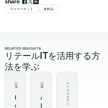
share
Link to facebook
Link to twitter
Link to linkedin
マスマーケット
食料品
RELATED INSIGHTS
リテールITを活用する方
法を学ぶ
記
記
ケ
事
事
ー
ス
ス
From
AI、
タ
デ
ィ
streamlined
IoT、