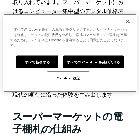
取り入れています。スーパーマーケットにお
けるコンピューター集中型のデジタル価格表
示は、小売業者にとって新時代の到来を告げ
るものであり、リアルタイムで店舗を管理す
「すべての Cookie を受け入れる」をクリックすると、サイトナビゲーショ
ンを強化し、サイトの使用状況を分析し、弊社のマーケティング活動を支援
ることができるツールです。
するために、デバイスに Cookie を保存することに同意したことになりま
す。
来店客から見れば、デジタルサイネージ技術
すべて拒否する
すべての Cookie を受け入れる
はまだ目新しさを感じる段階ですが、店舗に
とって有利に働くことは間違いありません。
Cookie 設定
しかし、それ以上に、デジタル価格表示は、
現代の期待に沿った体験を生み出します。
スーパーマーケットの電
子棚札の仕組み