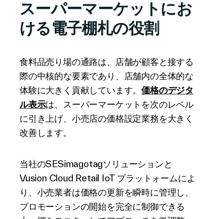
スーパーマーケットにお
ける電子棚札の役割
会社概要
食料品売り場の通路は、店舗が顧客と接する
際の中核的な要素であり、店舗内の全体的な
お問い合わせ
体験に大きく貢献しています。
価格のデジタ
ル表示
は、スーパーマーケットを次のレベル
に引き上げ、小売店の価格設定業務を大きく
改善します。
検
索
当社のSESimagotagソリューションと
Vusion Cloud Retail IoT プラットォームによ
投資情報
り、小売業者は価格の更新を瞬時に管理し、
パートナー
プロモーションの開始を完全に制御できる
Careers