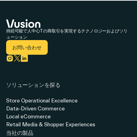
ジ
か
ネ
ら
ス
店
持続可能で人中心Tの商取引を実現するテクノロジーおよびソリ
を
舗
ューション
変
内
お問い合わせ
革
リ
Link to instagram
Link to twitter
Link to linkedin
テ
ー
ソリューションを探る
ル
メ
Store Operational Excellence
Data-Driven Commerce
デ
Local eCommerce
ィ
Retail Media & Shopper Experiences
ア
当社の製品