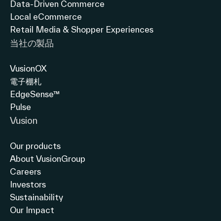
Data-Driven Commerce
リンク
Local eCommerce
日本語
Retail Media & Shopper Experiences
当社の製品
VusionOX
電子棚札
EdgeSense™
Pulse
Vusion
Our products
About VusionGroup
Careers
Investors
Sustainability
Our Impact