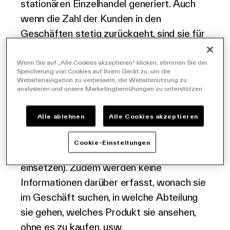
stationären Einzelhandel generiert. Auch
Deutsch
wenn die Zahl der Kunden in den
Geschäften stetig zurückgeht, sind sie für
Einzelhändler immer noch ein wichtiger
Faktor beim Verständnis für die Wünsche
Wenn Sie auf „Alle Cookies akzeptieren“ klicken, stimmen Sie der
Speicherung von Cookies auf Ihrem Gerät zu, um die
der Konsumenten und deren Bindung. Doch
Websitenavigation zu verbessern, die Websitenutzung zu
analysieren und unsere Marketingbemühungen zu unterstützen.
dieser Aktivposten wird bislang bei
Weitem nicht ausreichend genutzt:
Alle ablehnen
Alle Cookies akzeptieren
Kunden, die ein Geschäft betreten, werden
nur selten registriert (sofern sie nicht einen
Cookie-Einstellungen
Kauf tätigen und dabei ihre Kundenkarte
einsetzen). Zudem werden keine
Informationen darüber erfasst, wonach sie
im Geschäft suchen, in welche Abteilung
sie gehen, welches Produkt sie ansehen,
ohne es zu kaufen, usw.