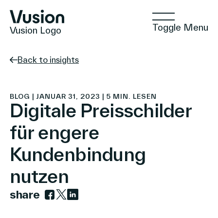
Toggle Menu
Vusion Logo
Back to insights
Technologien
BLOG | JANUAR 31, 2023 | 5 MIN. LESEN
Digitale Preisschilder
für engere
Lösungen
Kundenbindung
nutzen
Einblicke
share
Link zu facebook
Link zu twitter
Link zu linkedin
Positive Commerce