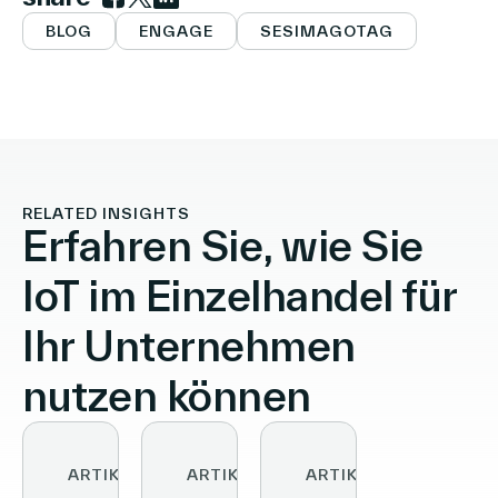
Link zu facebook
Link zu twitter
Link zu linkedin
BLOG
ENGAGE
SESIMAGOTAG
RELATED INSIGHTS
Erfahren Sie, wie Sie
IoT im Einzelhandel für
Ihr Unternehmen
nutzen können
ARTIKEL
ARTIKEL
ARTIKEL