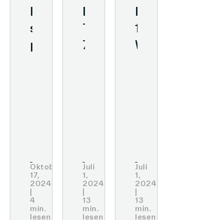
From
Retail
Kundenerlebni
streamlined
Technology:
10
processes
7
Wege
to
Tools
zur
in-
zur
besseren
store
Umsatzsteigerung
Kundenbindun
media:
the
success
story
Oktober
Juli
Juli
17,
1,
1,
of
2024
2024
2024
|
|
|
BENU
4
13
13
min.
min.
min.
pharmacy
lesen
lesen
lesen