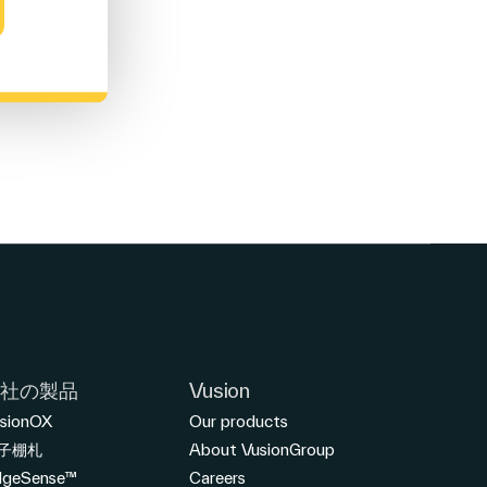
当社の製品
Vusion
sionOX
Our products
子棚札
About VusionGroup
dgeSense™
Careers