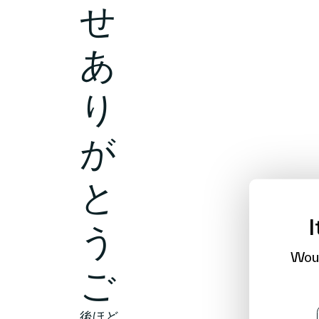
せ
あ
り
が
と
I
う
Woul
ご
後ほど