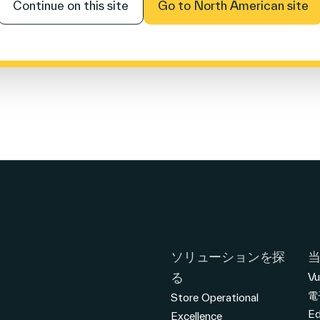
Continue on this site
Go to North American site
ソリューションを探
る
Vu
電
Store Operational
E
Excellence