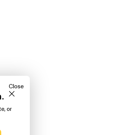
Close
a.
e, or