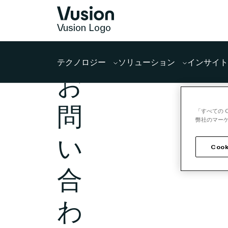
Vusion Logo
テクノロジー
ソリューション
インサイト
お
問
「すべての 
弊社のマーケ
い
Cook
合
わ