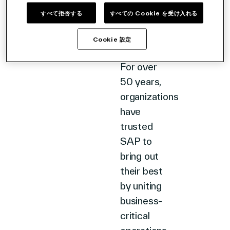
ES
of
すべて拒否する
すべての Cookie を受け入れる
business
and
Cookie 設定
会社概要
technology.
For over
50 years,
お問い合わせ
organizations
have
trusted
SAP to
検
bring out
索
their best
by uniting
business-
投資情報
パートナー
critical
Careers