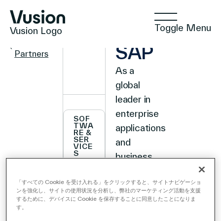
Toggle Menu
Vusion Logo
PARTNER
Back to
SAP
Partners
As a
global
テクノロジー
leader in
enterprise
SOF
TWA
applications
RE &
ソリューション
SER
and
VICE
S
business
AI, SAP
STR
ATE
インサイト
「すべての Cookie を受け入れる」をクリックすると、サイトナビゲーショ
(NYSE:SAP)
GIC
ンを強化し、サイトの使用状況を分析し、弊社のマーケティング活動を支援
TEC
stands at
HNO
するために、デバイスに Cookie を保存することに同意したことになりま
LOG
す。
the nexus
Y
ポジティブな商取引
ALLI