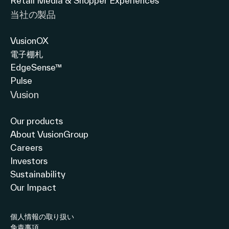
Retail Media & Shopper Experiences
当社の製品
VusionOX
電子棚札
EdgeSense™
Pulse
Vusion
Our products
About VusionGroup
Careers
Investors
Sustainability
Our Impact
個人情報の取り扱い
免責事項