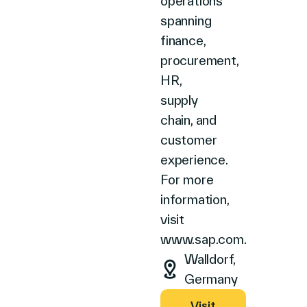
operations
リンク
spanning
日本語
finance,
procurement,
HR,
supply
chain, and
customer
experience.
For more
information,
visit
www.sap.com.
Walldorf,
Germany
Visit