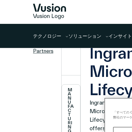
Vusion Logo
テクノロジー
ソリューション
インサイト
PARTNER
Back to
Ingra
Partners
Micr
Lifec
M
A
N
Ingram
U
FA
C
Micro
「すべての 
T
弊社のマーケ
U
Lifecycle
RI
N
offers
G