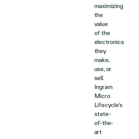
maximizing
the
value
of the
electronics
they
make,
use, or
sell.
Ingram
Micro
Lifecycle’s
state-
of-the-
art