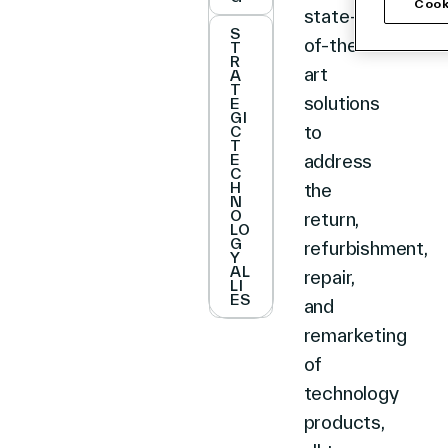
Cook
state-
S
of-the-
T
R
art
A
T
solutions
E
GI
to
C
T
address
E
C
H
the
N
O
return,
LO
G
refurbishment,
Y
AL
repair,
LI
ES
and
remarketing
of
technology
products,