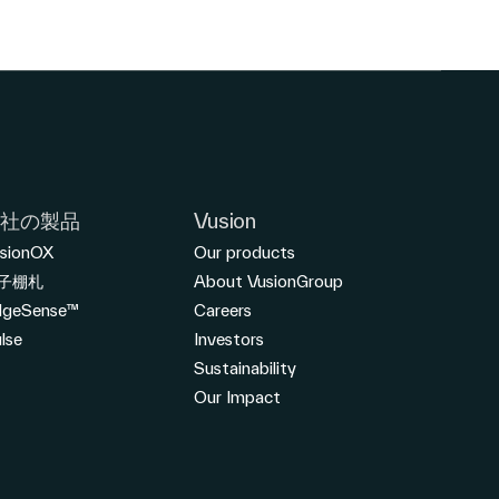
当社の製品
Vusion
sionOX
Our products
子棚札
About VusionGroup
dgeSense™
Careers
lse
Investors
Sustainability
Our Impact