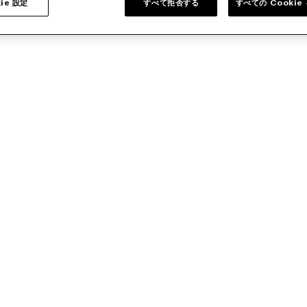
ie 設定
すべて拒否する
すべての Cooki