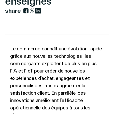
enseignes
share
Link to facebook
Link to twitter
Link to linkedin
Le Groupe
Contactez-nous
Le commerce connaît une évolution rapide
grâce aux nouvelles technologies : les
commerçants exploitent de plus en plus
l’IA et l’IoT pour créer de nouvelles
Recherche
expériences d’achat, engageantes et
personnalisées, afin d’augmenter la
Investisseurs
satisfaction client. En parallèle, ces
Partenaires
innovations améliorent l’efficacité
Carrières
opérationnelle des équipes à tous les
Lien