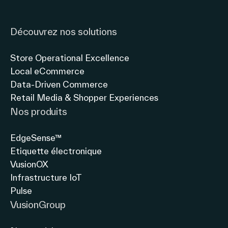
Link to instagram
Link to twitter
Link to linkedin
magasin
&
connecté
LE
Découvrez nos solutions
avec
MAGASIN
Thierry
INTELLIGENT
Store Operational Excellence
Gadou,
»
Local eCommerce
Président
Manque
Data-Driven Commerce
directeur
d’informations,
Retail Media & Shopper Experiences
général
difficulté
Nos produits
à
comparer
EdgeSense™
les
Etiquette électronique
produits,
VusionOX
Infrastructure IoT
Pulse
VusionGroup