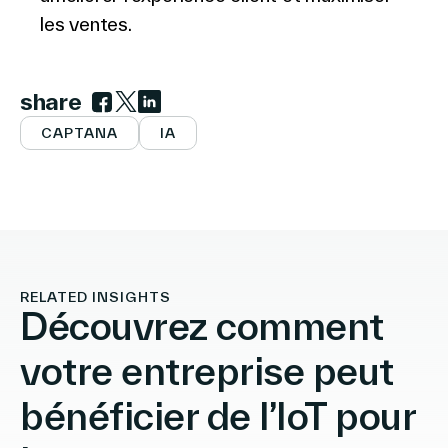
les ventes.
share
Link to facebook
Link to twitter
Link to linkedin
CAPTANA
IA
RELATED INSIGHTS
Découvrez comment
votre entreprise peut
bénéficier de l’IoT pour