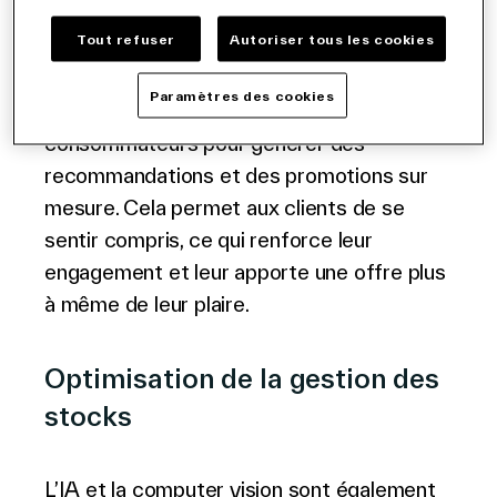
À une époque où l’expérience client est
Tout refuser
Autoriser tous les cookies
primordiale, l’IA s’applique à rendre le
shopping plus personnel. Les algorithmes
Paramètres des cookies
analysent le comportement des
consommateurs pour générer des
recommandations et des promotions sur
mesure. Cela permet aux clients de se
sentir compris, ce qui renforce leur
engagement et leur apporte une offre plus
à même de leur plaire.
Optimisation de la gestion des
stocks
L’IA et la computer vision sont également