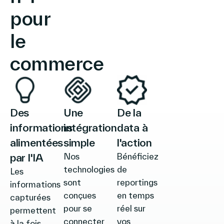
pour
le
commerce
Des
Une
De la
informations
intégration
data à
alimentées
simple
l'action
par l'IA
Nos
Bénéficiez
technologies
de
Les
sont
reportings
informations
conçues
en temps
capturées
pour se
réel sur
permettent
connecter
vos
à la fois