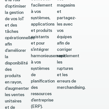
facilement
magasins
d’optimiser
à vos
et
la gestion
systèmes,
partagez-
de vos IoT
applications
les avec
et des
et produits
vos
tâches
existants
équipes
opérationnelles
et pour
afin de
afin
s’intégrer
corriger
d’améliorer
harmonieusement
rapidement
la
à vos
les
disponibilité
systèmes
ruptures
des
de
et les
produits
planification
erreurs de
en rayon,
des
merchandising.
d’augmenter
ressources
les ventes
d’entreprise
unitaires
(ERP).
et de