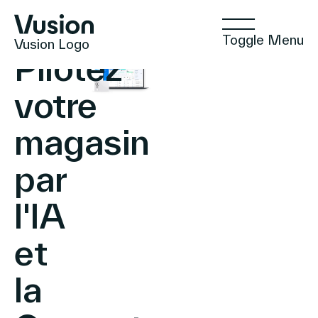
Toggle Menu
Vusion Logo
Pilotez
votre
magasin
Technologies
par
Solutions
l'IA
et
Insights
la
Commerce Positif