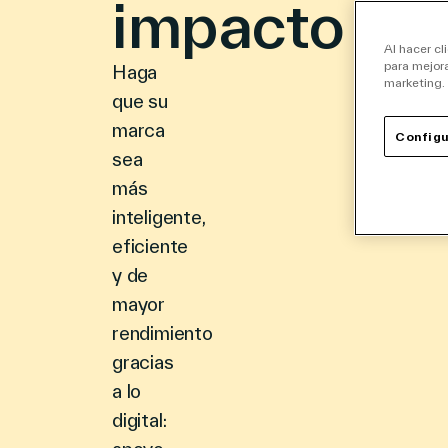
impacto
Al hacer cl
para mejora
Haga
marketing.
que su
marca
Configu
sea
más
inteligente,
eficiente
y de
mayor
rendimiento
gracias
a lo
digital: