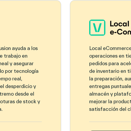
sion ayuda a los
Local eCommerce 
de trabajo en
operaciones en tie
ineal y asegurar
pedidos para acele
do por tecnología
de inventario en t
empo real,
la preparación, au
el desperdicio y
entregas puntuales
xtremo desde el
almacén y plataf
 roturas de stock y
mejorar la producti
a.
satisfacción del c