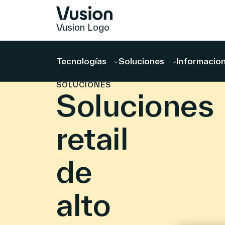
Vusion Logo
Tecnologías
Soluciones
Informacion
PANORAMA
–
SOLUCIONES
Soluciones
retail
de
alto