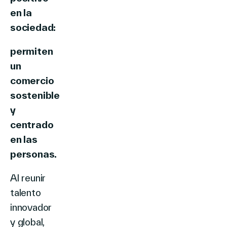
en la
sociedad:
permiten
un
comercio
sostenible
y
centrado
en las
personas.
Al reunir
talento
innovador
y global,