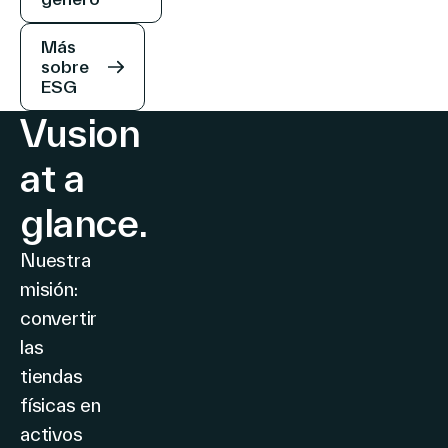
Más
sobre
ESG
Vusion
at a
glance.
Nuestra
misión:
convertir
las
tiendas
físicas en
activos