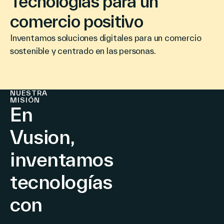
Tecnologías para un
comercio positivo
Inventamos soluciones digitales para un comercio
Company
sostenible y centrado en las personas.
Contáctenos
NUESTRA
MISIÓN
En
Vusion,
Search
inventamos
tecnologías
Inversionistas
Socios
con
Carreras
Link