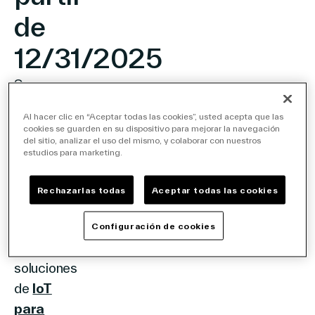
de
12/31/2025
Somos
líderes
Al hacer clic en “Aceptar todas las cookies”, usted acepta que las
mundiales
cookies se guarden en su dispositivo para mejorar la navegación
del sitio, analizar el uso del mismo, y colaborar con nuestros
en
estudios para marketing.
etiquetas
electrónicas
Rechazarlas todas
Aceptar todas las cookies
para
estantes
Configuración de cookies
y
soluciones
de
IoT
para