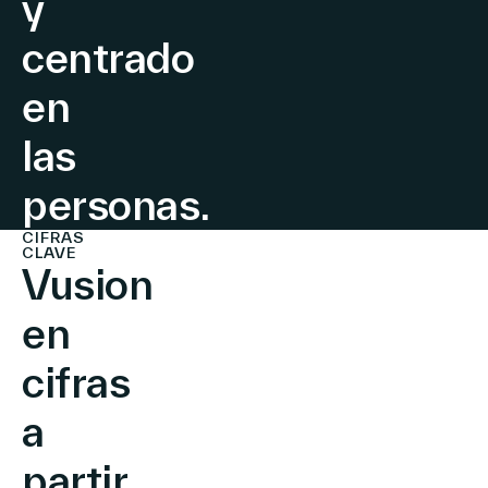
y
centrado
en
las
personas.
CIFRAS
CLAVE
Vusion
en
cifras
a
partir