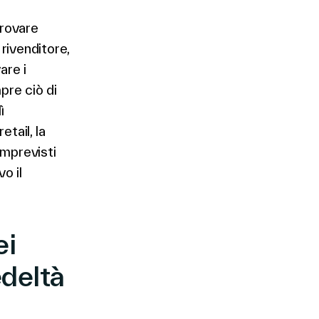
 trovare
 rivenditore,
are i
pre ciò di
ì
tail, la
imprevisti
o il
ei
edeltà