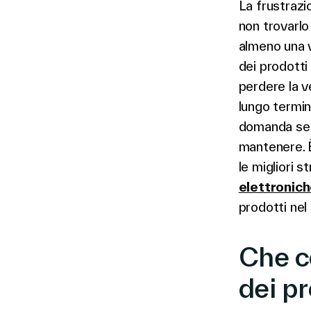
La frustrazi
non trovarlo
almeno una vo
dei prodotti
perdere la v
lungo termi
domanda senz
mantenere. È
le migliori 
elettronich
prodotti nel
Che co
dei p