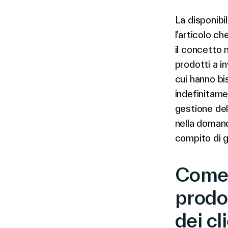
La disponibil
l’articolo ch
il concetto 
prodotti a i
cui hanno bi
indefinitame
gestione del
nella domand
compito di g
Come 
prodot
dei cl