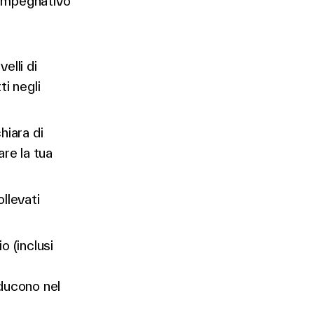
è impegnativo
elli di
ti negli
hiara di
re la tua
llevati
o (inclusi
aducono nel