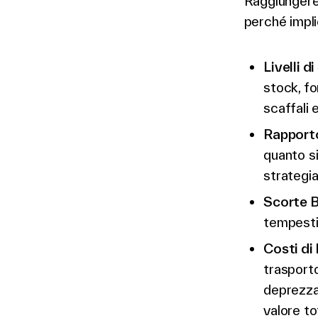
Raggiungere 
perché implic
Livelli d
stock, fo
scaffali 
Rapporto
quanto si
strategia
Scorte 
tempesti
Costi d
trasporto
deprezzam
valore to