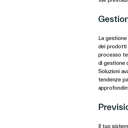
Gestion
La gestione d
dei prodotti
processo ted
di gestione d
Soluzioni av
tendenze pas
approfondim
Previsi
Il tuo siste