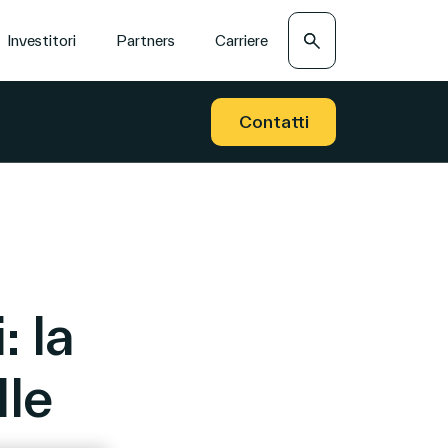
Search
Investitori
Partners
Carriere
Contatti
: la
lle