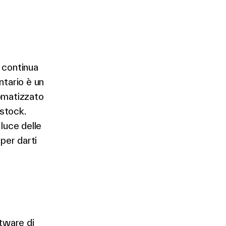
à continua
ntario è un
tomatizzato
 stock.
luce delle
per darti
ftware di