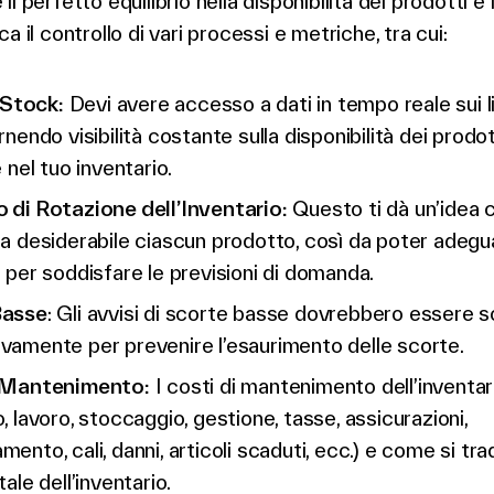
il perfetto equilibrio nella disponibilità dei prodotti 
a il controllo di vari processi e metriche, tra cui:
i Stock:
Devi avere accesso a dati in tempo reale sui liv
rnendo visibilità costante sulla disponibilità dei prodot
e nel tuo inventario.
 di Rotazione dell’Inventario:
Questo ti dà un’idea c
a desiderabile ciascun prodotto, così da poter adegua
 per soddisfare le previsioni di domanda.
Basse
: Gli avvisi di scorte basse dovrebbero essere so
vamente per prevenire l’esaurimento delle scorte.
i Mantenimento:
I costi di mantenimento dell’inventari
, lavoro, stoccaggio, gestione, tasse, assicurazioni,
ento, cali, danni, articoli scaduti, ecc.) e come si tr
tale dell’inventario.