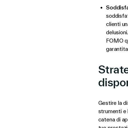
Soddisf
soddisfat
clienti u
delusioni
FOMO qua
garantit
Strate
dispon
Gestire la di
strumenti e 
catena di ap
tue prestazio