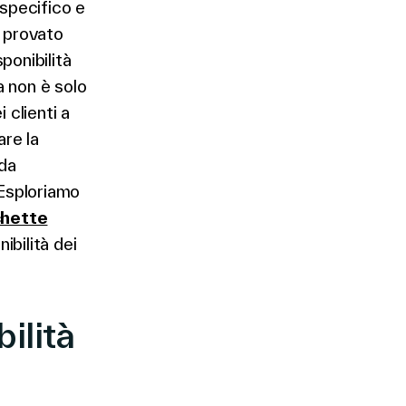
 specifico e
o provato
sponibilità
a non è solo
 clienti a
re la
 da
 Esploriamo
chette
ibilità dei
ilità