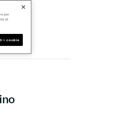
vo per
ità di
i i cookie
vino