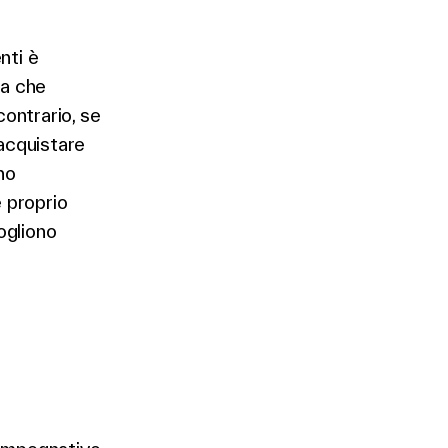
nti è
ta che
contrario, se
acquistare
no
e proprio
ogliono