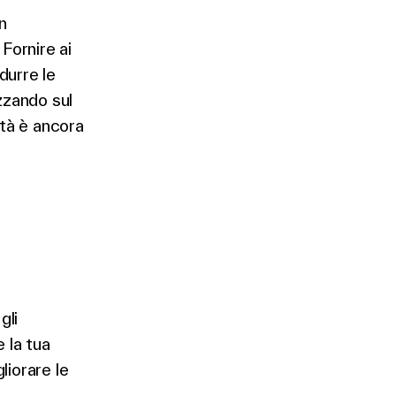
n
 Fornire ai
idurre le
izzando sul
ità è ancora
gli
 la tua
liorare le