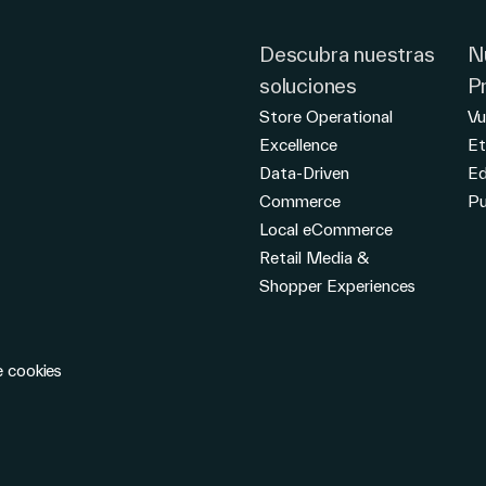
Descubra nuestras
N
soluciones
P
Store Operational
Vu
Excellence
Et
Data-Driven
E
Commerce
Pu
Local eCommerce
Retail Media &
Shopper Experiences
e cookies