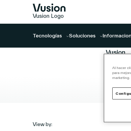
Vusion Logo
Tecnologías
Soluciones
Informacion
ARTÍCULO
Vusion
anuncia 
Al hacer cl
acuerdo
para mejora
para
marketing.
adquirir 
julio 27, 2
Configu
Store
| 8 min rea
Media
(ISM),
acelera
View by: