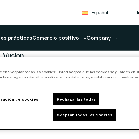
I
Español
es prácticas
Comercio positivo
Company
ARTÍCULO
Vusion
un
amplía
ic en “Aceptar todas las cookies”, usted acepta que las cookies se guarden en s
su
r la navegación del sitio, analizar el uso del mismo, y colaborar con nuestros e
alianza
In-
con
026
junio 16,
ración de cookies
Rechazarlas todas
d
JYSK en
2026 | 5
min read
toda
Aceptar todas las cookies
Europa
ndo