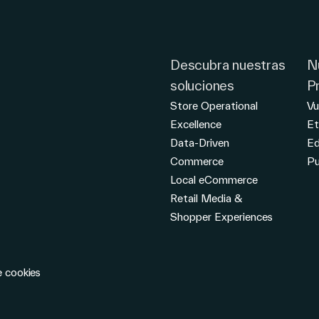
Descubra nuestras
N
soluciones
P
Store Operational
Vu
Excellence
Et
Data-Driven
E
Commerce
Pu
Local eCommerce
Retail Media &
Shopper Experiences
e cookies