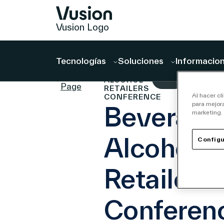
Vusion Logo
Tecnologías
Soluciones
Informacion
BEVERAGE
Events
ALCOHOL
Page
RETAILERS
Al hacer cl
CONFERENCE
para mejora
Beverage
marketing.
Alcohol
Configu
Retailers
Conferen