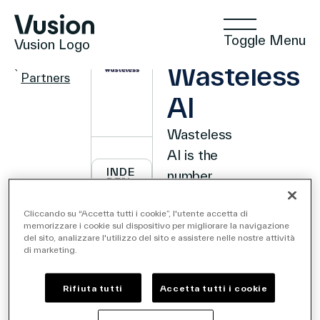
Toggle Menu
Vusion Logo
PARTNER
Back to
Wasteless
Partners
AI
Wasteless
Tecnologie
AI is the
INDE
number
PEN
DEN
one smart
Soluzioni
T
SOF
Cliccando su “Accetta tutti i cookie”, l'utente accetta di
markdown
TWA
memorizzare i cookie sul dispositivo per migliorare la navigazione
RE
solution
del sito, analizzare l'utilizzo del sito e assistere nelle nostre attività
VEN
di marketing.
DOR
for
Approfondimenti
S
retailers,
Rifiuta tutti
Accetta tutti i cookie
harnessing
Commercio Positivo