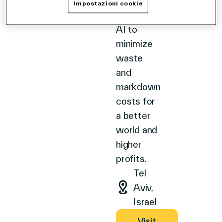
the
Impostazioni cookie
power of
AI to
Azienda
minimize
waste
and
markdown
Contatti
costs for
a better
world and
Search
higher
profits.
Tel
Investitori
Aviv,
Partners
Israel
Carriere
Link
Visit