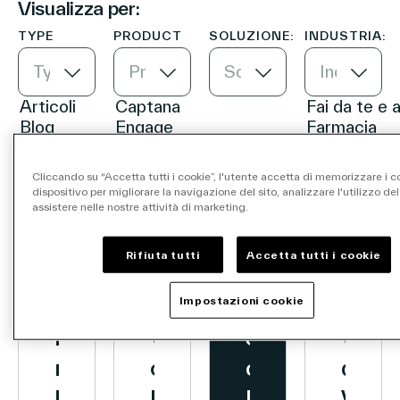
Visualizza per:
TYPE
PRODUCT
SOLUZIONE:
INDUSTRIA:
Type
Product
Soluzione:
Industria:
Azienda
Contatti
Cliccando su “Accetta tutti i cookie”, l'utente accetta di memorizzare i c
dispositivo per migliorare la navigazione del sito, analizzare l'utilizzo del
Dalle più recenti
assistere nelle nostre attività di marketing.
Sear
Rifiuta tutti
Accetta tutti i cookie
ARTICOLI
ARTICOLI
INVESTITORI
ARTICOL
Impostazioni cookie
Investitori
Il
Vusion
Stai
Vusi
Partners
retailer
ottiene
cercando
diven
Carriere
Link
belga
lo
l'ultimo
Vusio