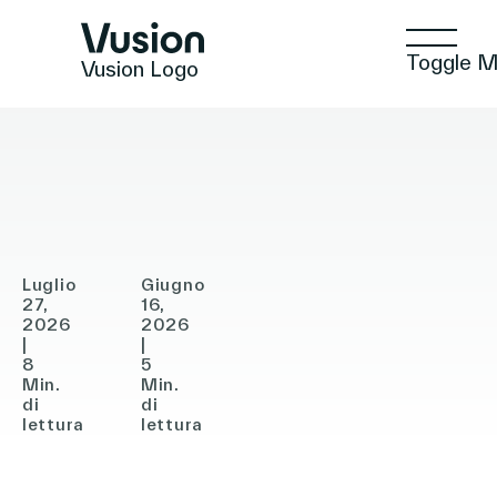
Toggle 
Vusion Logo
PRESS RELEASES
ARTICOLI
ARTICOLI
Vusion
Vusion
annuncia
estende
un
la
Tecnologie
accordo
partnership
per
con
Luglio
Giugno
l’acquisizione
27,
JYSK
16,
Soluzioni
2026
2026
di
in
|
|
8
5
In-
tutta
Min.
Min.
Approfondimenti
Store
di
Europa
di
lettura
lettura
Media
Commercio Positivo