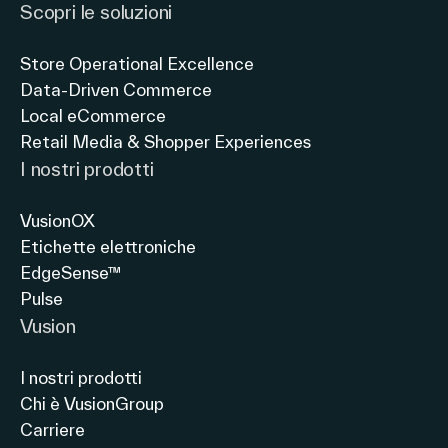
Scopri le soluzioni
settori
del
Store Operational Excellence
retail:
Data-Driven Commerce
minimarket,
Local eCommerce
gdo
Retail Media & Shopper Experiences
e
I nostri prodotti
articoli
per
VusionOX
la
Etichette elettroniche
EdgeSense™
Pulse
Vusion
I nostri prodotti
Chi è VusionGroup
Carriere