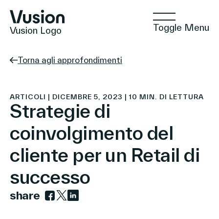
Toggle Menu
Vusion Logo
Torna agli approfondimenti
Tecnologie
ARTICOLI | DICEMBRE 5, 2023 | 10 MIN. DI LETTURA
Strategie di
coinvolgimento del
Soluzioni
cliente per un Retail di
successo
Approfondimenti
share
Link to facebook
Link to twitter
Link to linkedin
Commercio Positivo