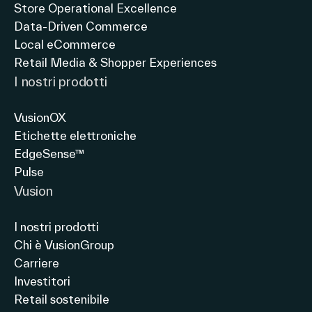
Store Operational Excellence
Una
Data-Driven Commerce
gestione
Local eCommerce
più
Retail Media & Shopper Experiences
rapida
I nostri prodotti
delle
scadenze
VusionOX
per
Etichette elettroniche
EdgeSense™
Pulse
Vusion
I nostri prodotti
Chi è VusionGroup
Carriere
Investitori
Retail sostenibile