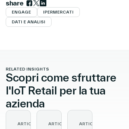
share
Link to facebook
Link to twitter
Link to linkedin
ENGAGE
IPERMERCATI
DATI E ANALISI
RELATED INSIGHTS
Scopri come sfruttare
l'IoT Retail per la tua
azienda
ARTICOLI
ARTICOLI
ARTICOLI