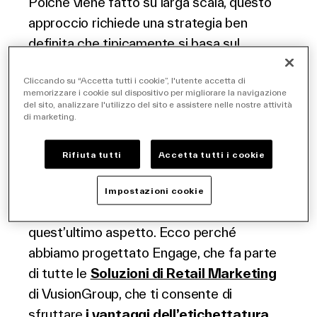
Poiché viene fatto su larga scala, questo
approccio richiede una strategia ben
definita che tipicamente si basa sul
marketing e sulla comunicazione
Cliccando su “Accetta tutti i cookie”, l'utente accetta di
attraverso una varietà di canali, sia online
memorizzare i cookie sul dispositivo per migliorare la navigazione
che offline. Questo significa che puoi
del sito, analizzare l'utilizzo del sito e assistere nelle nostre attività
di marketing.
coinvolgere i tuoi clienti tramite social
media, siti web, email, community e,
Rifiuta tutti
Accetta tutti i cookie
naturalmente, direttamente in loco.
Impostazioni cookie
In
VusionGroup
, abbiamo dato importanza a
quest’ultimo aspetto. Ecco perché
abbiamo progettato Engage, che fa parte
di tutte le
Soluzioni di Retail Marketing
di VusionGroup, che ti consente di
sfruttare
i vantaggi dell’etichettatura