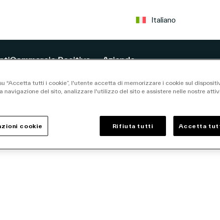
Italiano
nti
Commercio Positivo
Azienda
u “Accetta tutti i cookie”, l'utente accetta di memorizzare i cookie sul dispositi
a navigazione del sito, analizzare l'utilizzo del sito e assistere nelle nostre attiv
gy
zioni cookie
Rifiuta tutti
Accetta tutt