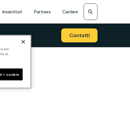
Search
Investitori
Partners
Carriere
Contatti
vo per
ità di
i i cookie