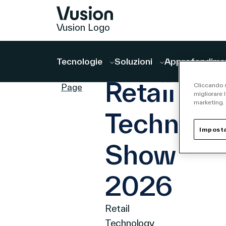
Vusion Logo
Tecnologie
Soluzioni
Approfondime
EVENTO
Events
Retail
Cliccando s
Page
migliorare l
marketing.
Technolo
Imposta
Show
2026
Retail
Technology