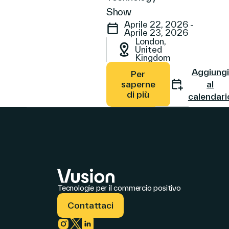
Show
Aprile 22, 2026 -
Aprile 23, 2026
London,
United
Kingdom
Aggiungi
Per
saperne
al
di più
calendari
Tecnologie per il commercio positivo
Contattaci