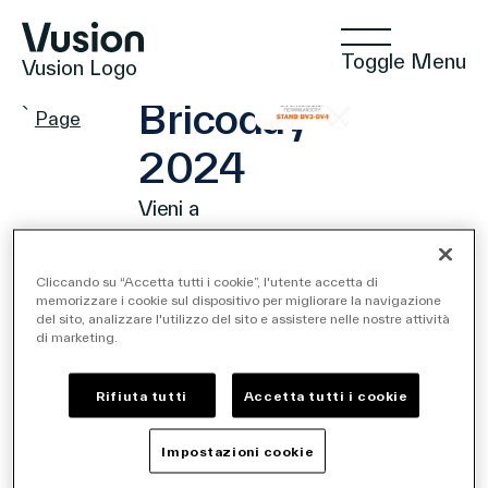
Toggle Menu
Vusion Logo
FIERA
Events
Bricoday
Page
2024
Vieni a
Tecnologie
trovarci a
Bricoday
Cliccando su “Accetta tutti i cookie”, l'utente accetta di
2024!
memorizzare i cookie sul dispositivo per migliorare la navigazione
Soluzioni
del sito, analizzare l'utilizzo del sito e assistere nelle nostre attività
Ottobre
di marketing.
2,
2024 -
Ottobre
Approfondimenti
3,
Rifiuta tutti
Accetta tutti i cookie
2024
9 AM
Impostazioni cookie
- 6
PM
Commercio Positivo