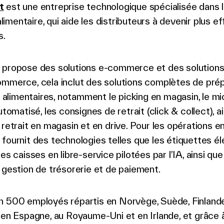
t
est une entreprise technologique spécialisée dans 
mentaire, qui aide les distributeurs à devenir plus ef
s.
 propose des solutions e-commerce et des solutions
ommerce, cela inclut des solutions complètes de pré
limentaires, notamment le picking en magasin, le mi
utomatisé, les consignes de retrait (click & collect), a
 retrait en magasin et en drive. Pour les opérations e
fournit des technologies telles que les étiquettes é
les caisses en libre-service pilotées par l’IA, ainsi qu
 gestion de trésorerie et de paiement.
n 500 employés répartis en Norvège, Suède, Finlande
 en Espagne, au Royaume-Uni et en Irlande, et grâce à