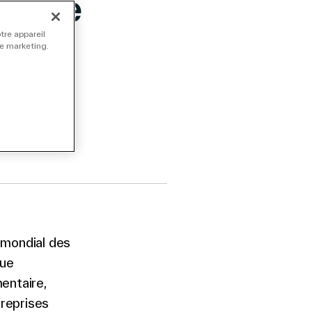
on de
tre appareil
de marketing.
r mondial des
que
mentaire,
treprises