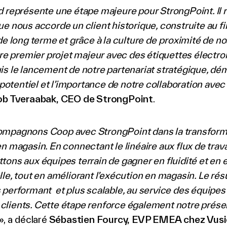
 représente une étape majeure pour StrongPoint. Il re
e nous accorde un client historique, construite au fil
de long terme et grâce à la culture de
proximité de nos
tre premier projet majeur avec des étiquettes électr
is le lancement de notre partenariat stratégique, dé
e potentiel et l’importance de notre collaboration ave
ob Tveraabak, CEO de StrongPoint
.
mpagnons Coop avec StrongPoint dans la transform
n magasin. En connectant le linéaire aux flux de travai
ons aux équipes terrain de gagner en fluidité et en e
le, tout en améliorant l’exécution en magasin. Le résu
 performant et plus scalable, au service des équipe
lients. Cette étape renforce également notre prése
», a déclaré
Sébastien Fourcy, EVP EMEA chez Vus