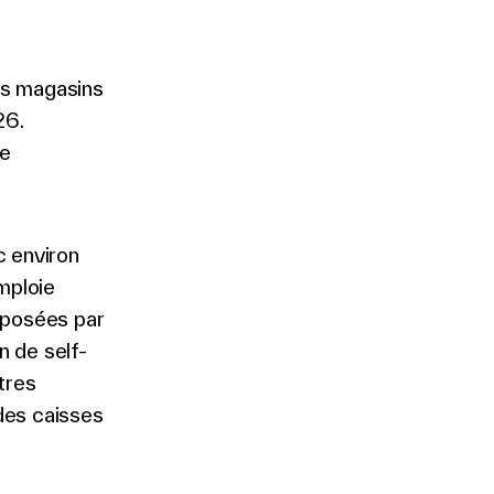
es magasins
26.
de
c environ
mploie
roposées par
n de self-
tres
des caisses