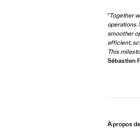
“
Together wi
operations. 
smoother ope
efficient, s
This milesto
Sébastien 
À propos d