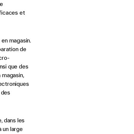
le
ficaces et
 en magasin.
paration de
cro-
insi que des
n magasin,
lectroniques
e des
, dans les
 un large