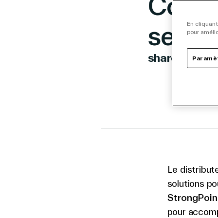
Coop p
ses m
En cliquant
pour amélio
share
Paramèt
Link to 
Link t
Lin
Le distribut
solutions po
StrongPoin
pour accompa