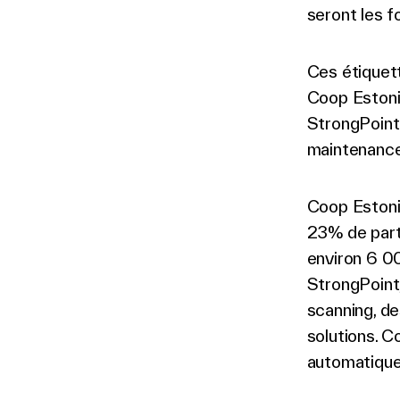
seront les f
Ces étiquet
Coop Estoni
StrongPoint 
maintenance
Coop Estonia
23% de part
environ 6 00
StrongPoint,
scanning, de
solutions. C
automatiques