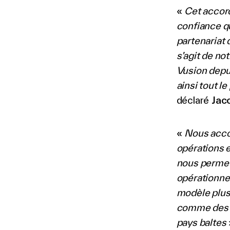
«
Cet accord
confiance qu
partenariat 
s’agit de no
Vusion depu
ainsi tout l
déclaré
Jac
«
Nous acco
opérations e
nous permett
opérationnel
modèle plus
comme des c
pays baltes