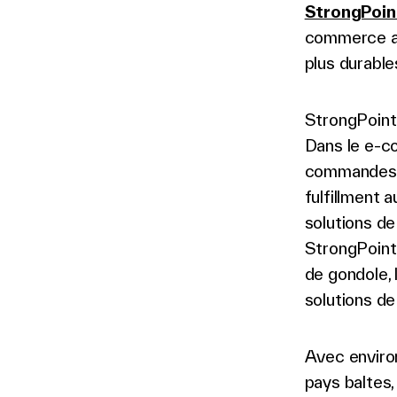
StrongPoin
commerce ali
plus durable
StrongPoint
Dans le e-c
commandes a
fulfillment a
solutions de
StrongPoint 
de gondole, 
solutions de
Avec enviro
pays baltes,