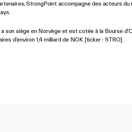
artenaires, StrongPoint accompagne des acteurs du r
ays.
 a son siège en Norvège et est cotée à la Bourse d’O
faires d’environ 1,4 milliard de NOK [ticker : STRO].
facebook
o twitter
k to linkedin