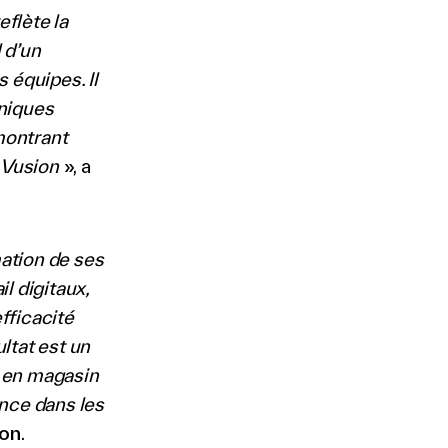
flète la
 d’un
 équipes. Il
oniques
montrant
c Vusion
», a
ation de ses
l digitaux,
fficacité
ltat est un
s en magasin
nce dans les
ion
.