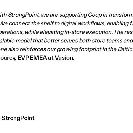
th StrongPoint, we are supporting Coop in transform
We connect the shelf to digital workflows, enabling fa
rations, while elevating in-store execution. The resu
calable model that better serves both store teams an
ne also reinforces our growing footprint in the Baltic
Fourcy, EVP EMEA at Vusion.
e StrongPoint