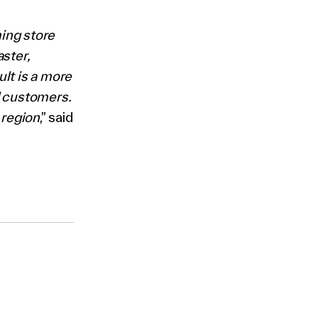
ing store
ster,
lt is a more
d customers.
 region
,” said