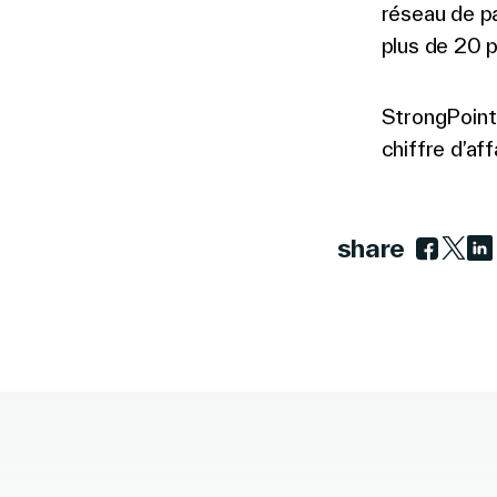
réseau de p
plus de 20 p
StrongPoint
chiffre d’af
share
Link to 
Link t
Lin