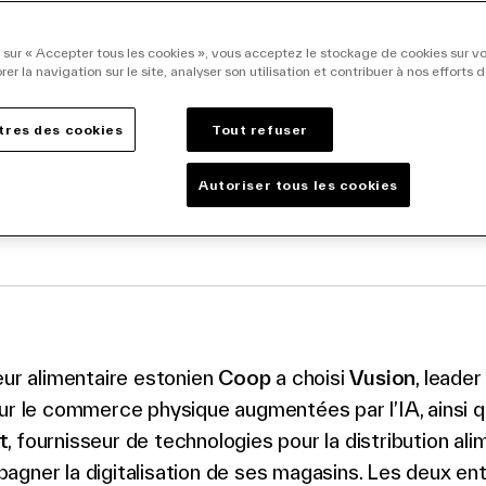
our la digitalisati
agasins
 sur « Accepter tous les cookies », vous acceptez le stockage de cookies sur vo
rer la navigation sur le site, analyser son utilisation et contribuer à nos efforts 
res des cookies
Tout refuser
facebook
o twitter
k to linkedin
Autoriser tous les cookies
eur alimentaire estonien
Coop
a choisi
Vusion
, leade
ur le commerce physique augmentées par l’IA, ainsi 
t
, fournisseur de technologies pour la distribution ali
gner la digitalisation de ses magasins. Les deux en