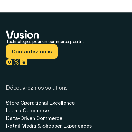
stratégique
de
(+34%)
dans
retail
et
le
media
839
M€
Retail
digital
en
Technologies pour un commerce positif.
Media
et
données
Contactez-nous
/
de
ajustées[1]
(+29%
Confirmation
publicité
et
Link to instagram
Link to twitter
Link to linkedin
des
en
+37%
perspectives
magasin
à
Découvrez nos solutions
taux
annuelles
de
Store Operational Excellence
change
Local eCommerce
et
Data-Driven Commerce
droits
Retail Media & Shopper Experiences
de