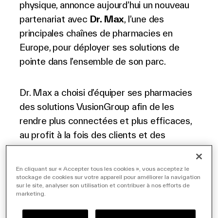
physique, annonce aujourd’hui un nouveau
Français
partenariat avec
Dr. Max
, l’une des
principales chaînes de pharmacies en
Europe, pour déployer ses solutions de
pointe dans l’ensemble de son parc.
Dr. Max a choisi d’équiper ses pharmacies
des solutions VusionGroup afin de les
rendre plus connectées et plus efficaces,
au profit à la fois des clients et des
collaborateurs.
En cliquant sur « Accepter tous les cookies », vous acceptez le
stockage de cookies sur votre appareil pour améliorer la navigation
« Les solutions innovantes de
sur le site, analyser son utilisation et contribuer à nos efforts de
VusionGroup nous aident à simplifier et
marketing.
moderniser le fonctionnement de nos