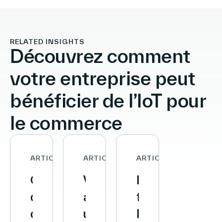
RELATED INSIGHTS
Découvrez comment
votre entreprise peut
bénéficier de l’IoT pour
le commerce
ARTICLE
ARTICLE
ARTICLE
Chiffre
Vusion
Decathlon
d’affaires
annonce
franchit
du
un
le