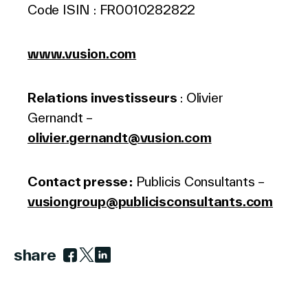
Code ISIN : FR0010282822
www.vusion.com
Relations investisseurs
: Olivier
Gernandt –
olivier.gernandt@vusion.com
Contact presse :
Publicis Consultants –
vusiongroup@publicisconsultants.com
share
Link to facebook
Link to twitter
Link to linkedin