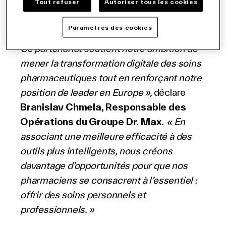
Tout refuser
Autoriser tous les cookies
pharmacies, qu’il s’agisse des tâches
quotidiennes ou de notre manière
Paramètres des cookies
d’interagir avec les clients et les patients.
Ce partenariat soutient notre ambition de
mener la transformation digitale des soins
pharmaceutiques tout en renforçant notre
position de leader en Europe »,
déclare
Branislav Chmela, Responsable des
Opérations du Groupe Dr. Max.
« En
associant une meilleure efficacité à des
outils plus intelligents, nous créons
davantage d’opportunités pour que nos
pharmaciens se consacrent à l’essentiel :
offrir des soins personnels et
professionnels. »