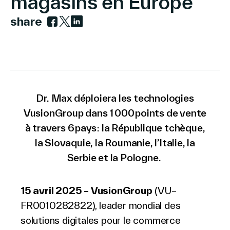
magasins en Europe
share
Link to facebook
Link to twitter
Link to linkedin
Le Groupe
Contactez-nous
Dr. Max déploiera les technologies
VusionGroup dans 1 000 points de vente
à travers 6 pays : la République tchèque,
la Slovaquie, la Roumanie, l’Italie, la
Recherche
Serbie et la Pologne.
Investisseurs
15 avril 2025 – VusionGroup
(VU–
Partenaires
FR0010282822), leader mondial des
Carrières
solutions digitales pour le commerce
Lien