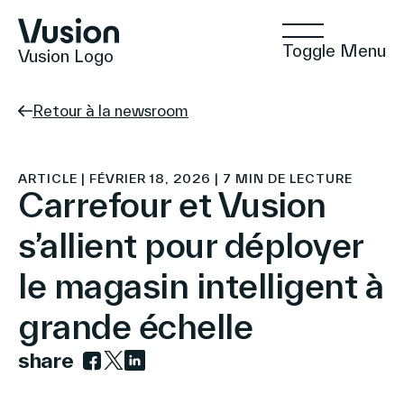
Toggle Menu
Vusion Logo
Retour à la newsroom
Technologies
ARTICLE | FÉVRIER 18, 2026 | 7 MIN DE LECTURE
Carrefour et Vusion
s’allient pour déployer
Solutions
le magasin intelligent à
grande échelle
Insights
share
Link to facebook
Link to twitter
Link to linkedin
Commerce Positif