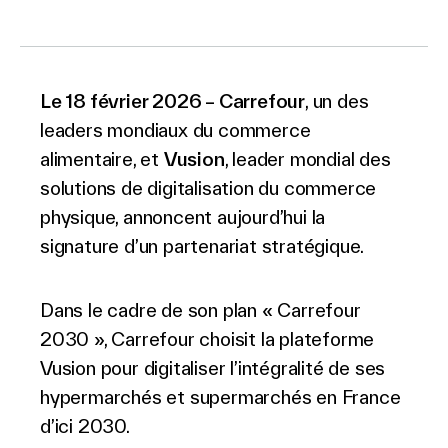
Le Groupe
Le 18 février 2026 – Carrefour
, un des
leaders mondiaux du commerce
alimentaire, et
Vusion
, leader mondial des
Contactez-nous
solutions de digitalisation du commerce
physique, annoncent aujourd’hui la
signature d’un partenariat stratégique.
Recherche
Dans le cadre de son plan « Carrefour
2030 », Carrefour choisit la plateforme
Investisseurs
Vusion pour digitaliser l’intégralité de ses
Partenaires
hypermarchés et supermarchés en France
Carrières
d’ici 2030.
Lien