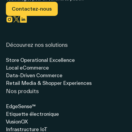
Media
et
données
Contactez-nous
/
de
ajustées[1]
(+29%
Confirmation
publicité
et
Link to instagram
Link to twitter
Link to linkedin
des
en
+37%
perspectives
magasin
à
Découvrez nos solutions
taux
annuelles
de
Store Operational Excellence
change
Local eCommerce
et
Data-Driven Commerce
droits
Retail Media & Shopper Experiences
de
Nos produits
douane
EdgeSense™
Etiquette électronique
VusionOX
Infrastructure IoT