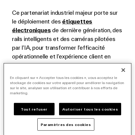
Français
Ce partenariat industriel majeur porte sur
le déploiement des
étiquettes
électroniques
de dernière génération, des
rails intelligents et des caméras pilotées
par l’IA, pour transformer l’efficacité
opérationnelle et l’expérience client en
magasin.
En cliquant sur « Accepter tous les cookies », vous acceptez le
stockage de cookies sur votre appareil pour améliorer la navigation
Après un premier déploiement massif aux
sur le site, analyser son utilisation et contribuer à nos efforts de
États-Unis avec Walmart, Vusion et
marketing.
Carrefour scellent une alliance
Tout refuser
Autoriser tous les cookies
technologique majeure pour l’Europe. Dans
ce cadre, Carrefour rejoint le Conseil
Paramètres des cookies
Consultatif Stratégique (International