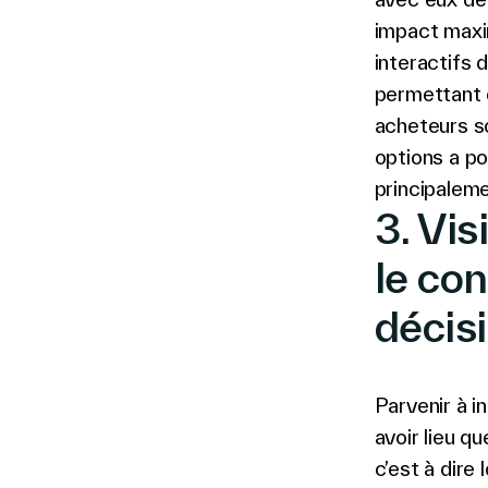
impact maxi
interactifs 
permettant d
acheteurs so
options a pos
principaleme
3. Vis
le co
décis
Parvenir à i
avoir lieu q
c’est à dire