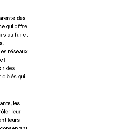
parente des
ce qui offre
rs au fur et
s,
 Les réseaux
 et
oir des
ciblés qui
ants, les
ôler leur
ant leurs
n conservant