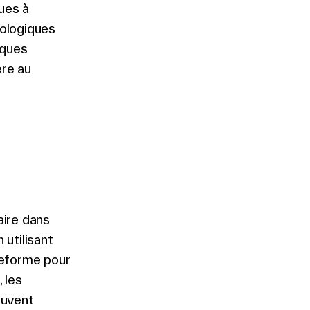
ues à
nologiques
rques
ère au
aire dans
 utilisant
teforme pour
, les
euvent