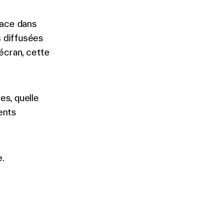
lace dans
s diffusées
’écran, cette
s, quelle
ents
.