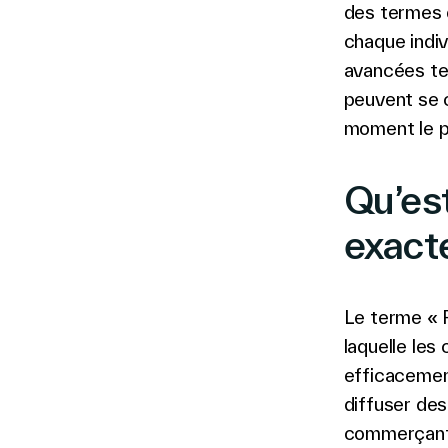
des termes 
chaque indiv
avancées te
peuvent se c
moment le pl
Qu’es
exact
Le terme « R
laquelle les
efficacemen
diffuser des
commerçants