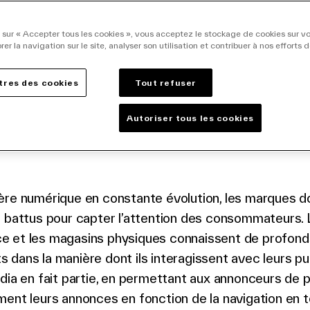
ting en magasin
 sur « Accepter tous les cookies », vous acceptez le stockage de cookies sur vo
rer la navigation sur le site, analyser son utilisation et contribuer à nos efforts 
facebook
o twitter
k to linkedin
res des cookies
Tout refuser
Autoriser tous les cookies
re numérique en constante évolution, les marques do
s battus pour capter l’attention des consommateurs.
 et les magasins physiques connaissent de profond
dans la manière dont ils interagissent avec leurs pub
dia en fait partie, en permettant aux annonceurs de p
ent leurs annonces en fonction de la navigation en t