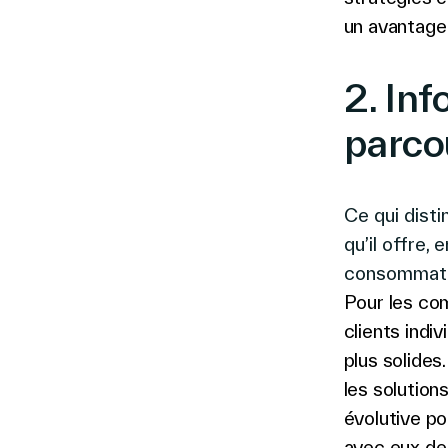
un avantage 
2. Inf
parco
Ce qui disti
qu’il offre,
consommateu
Pour les com
clients indi
plus solides.
les solutio
évolutive po
avec eux de 