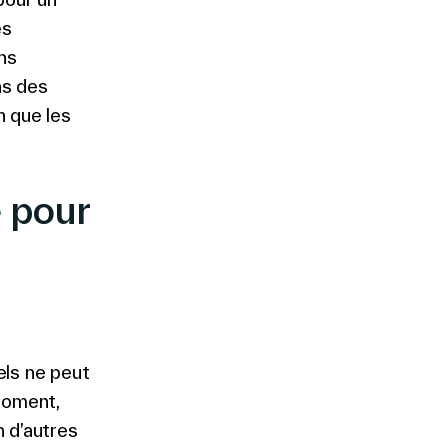
es
ons
ns des
n que les
e pour
els ne peut
 moment,
n d’autres