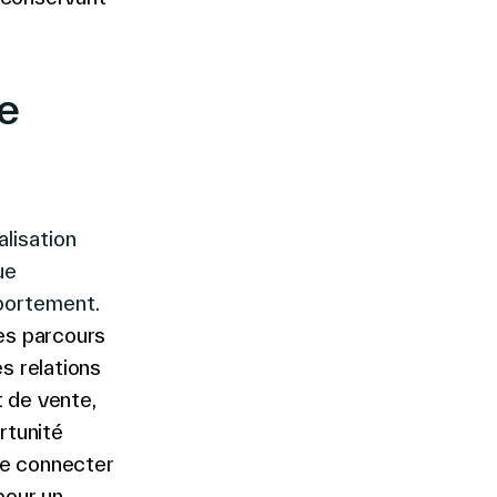
e
alisation
ue
portement.
les parcours
es relations
 de vente,
rtunité
 se connecter
pour un