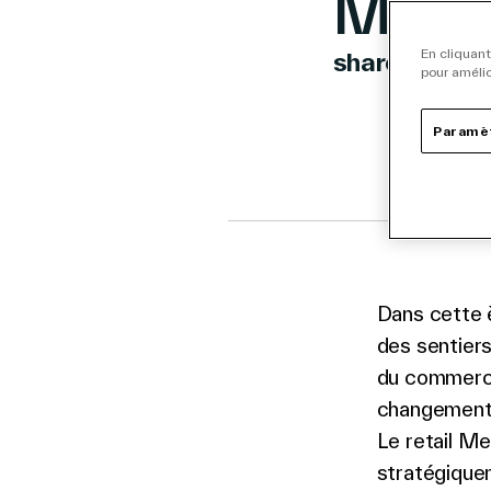
Marke
En cliquant
share
pour amélio
Link to 
Link t
Lin
Paramèt
Dans cette è
des sentier
du commerce
changements 
Le retail Me
stratégiquem