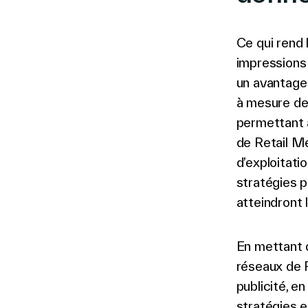
Ce qui rend 
impressions 
un avantage
à mesure de 
permettant a
de Retail Me
d’exploitati
stratégies 
atteindront 
En mettant d
réseaux de 
publicité, e
stratégies e