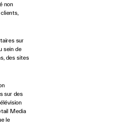
té non
clients,
taires sur
u sein de
s, des sites
on
s sur des
élévision
etail Media
e le