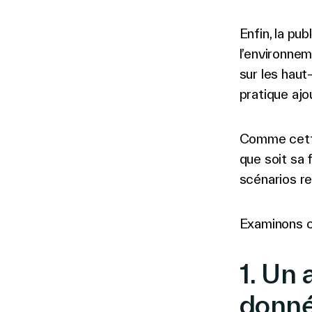
Enfin, la pu
l’environne
sur les haut
pratique ajo
Comme cette
que soit sa 
scénarios r
Examinons ce
1. Un
donné