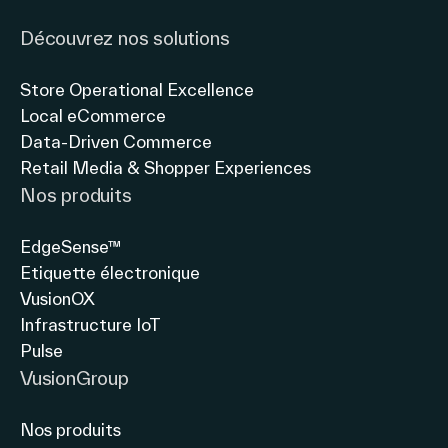
connecté
LE
Découvrez nos solutions
avec
MAGASIN
Thierry
INTELLIGENT
Store Operational Excellence
Gadou,
»
Local eCommerce
Président
Manque
Data-Driven Commerce
directeur
d’informations,
Retail Media & Shopper Experiences
général
difficulté
Nos produits
à
comparer
EdgeSense™
les
Etiquette électronique
produits,
VusionOX
Infrastructure IoT
Pulse
VusionGroup
Nos produits