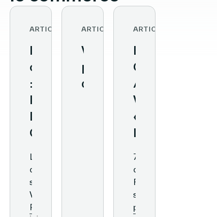
ARTICLE
ARTICLE
ARTICLE
Magasins
Vusion
Étude
conversationnels
partenaire
Opinionway
:
de
/
les
la
Vusion
Directeurs
4ème
«
Généraux
édition
Les
de
des
français
Lors
77%
Vusion
Grands
et
du
des
et
Prix
le
salon
Français
VivaTech,
sont
de
Focus
magasin
Rami
prêts
Morrisons
Retail
intelligent