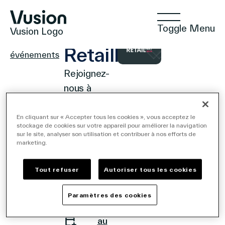
Toggle Menu
Vusion Logo
EVENEMENT
Page
RetailNXT
événements
Rejoignez-
nous à
Technologies
RetailNXT!
septembre
En cliquant sur « Accepter tous les cookies », vous acceptez le
11, 2024 -
stockage de cookies sur votre appareil pour améliorer la navigation
septembre
sur le site, analyser son utilisation et contribuer à nos efforts de
12, 2024
Solutions
marketing.
Francfort,
Allemagne
Tout refuser
Autoriser tous les cookies
En savoir
Insights
plus
Paramètres des cookies
Ajouter
au
Commerce Positif