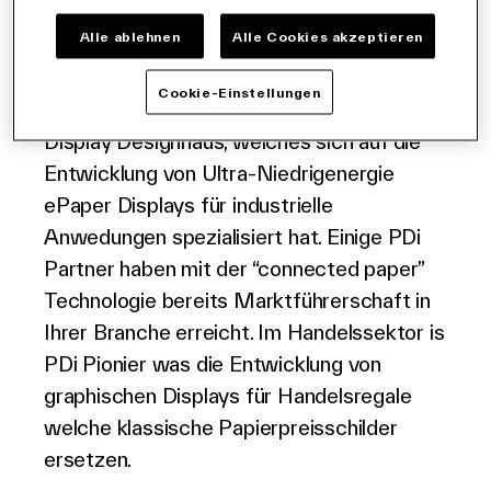
Wireless IoT (Internet of Things) ePaper
Etiketten für Industrien fließen.
Alle ablehnen
Alle Cookies akzeptieren
Cookie-Einstellungen
PDI wurde 2010 gegründet und ist ein
Display Designhaus, welches sich auf die
Entwicklung von Ultra-Niedrigenergie
ePaper Displays für industrielle
Anwedungen spezialisiert hat. Einige PDi
Partner haben mit der “connected paper”
Technologie bereits Marktführerschaft in
Ihrer Branche erreicht. Im Handelssektor is
PDi Pionier was die Entwicklung von
graphischen Displays für Handelsregale
welche klassische Papierpreisschilder
ersetzen.