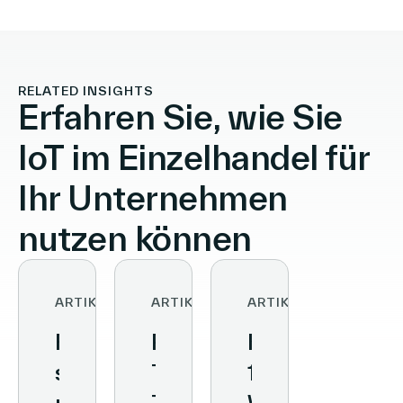
RELATED INSIGHTS
Erfahren Sie, wie Sie
IoT im Einzelhandel für
Ihr Unternehmen
nutzen können
ARTIKEL
ARTIKEL
ARTIKEL
From
Retail
Kundenerlebni
streamlined
Technology:
10