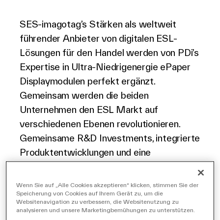
Deutsch
SES-imagotag’s Stärken als weltweit
führender Anbieter von digitalen ESL-
Lösungen für den Handel werden von PDi’s
Expertise in Ultra-Niedrigenergie ePaper
Displaymodulen perfekt ergänzt.
Gemeinsam werden die beiden
Unternehmen den ESL Markt auf
verschiedenen Ebenen revolutionieren.
Gemeinsame R&D Investments, integrierte
Produktentwicklungen und eine
Erweiterung der Marktabdeckung sind
gemeinsam möglich. Die Synergien die sich
Wenn Sie auf „Alle Cookies akzeptieren“ klicken, stimmen Sie der
durch diese Partnerschaft ergeben
Speicherung von Cookies auf Ihrem Gerät zu, um die
Websitenavigation zu verbessern, die Websitenutzung zu
werden auch in die Weiterentwicklung der
analysieren und unsere Marketingbemühungen zu unterstützen.