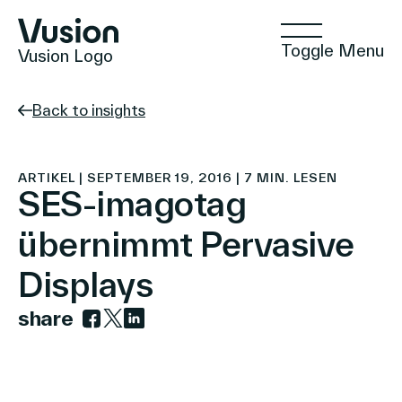
Toggle Menu
Vusion Logo
Back to insights
Technologien
ARTIKEL | SEPTEMBER 19, 2016 | 7 MIN. LESEN
SES-imagotag
übernimmt Pervasive
Lösungen
Displays
share
Einblicke
Link zu facebook
Link zu twitter
Link zu linkedin
Positive Commerce