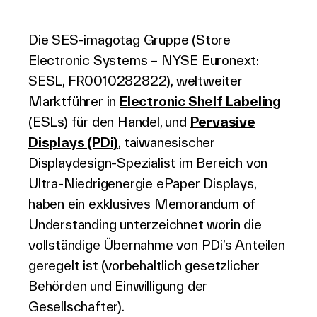
Die SES-imagotag Gruppe (Store
Über Uns
Electronic Systems – NYSE Euronext:
SESL, FR0010282822), weltweiter
Marktführer in
Electronic Shelf Labeling
(ESLs) für den Handel, und
Pervasive
Kontakt aufnehmen
Displays (PDi)
, taiwanesischer
Displaydesign-Spezialist im Bereich von
Ultra-Niedrigenergie ePaper Displays,
Suche
haben ein exklusives Memorandum of
Understanding unterzeichnet worin die
vollständige Übernahme von PDi’s Anteilen
Investoren
geregelt ist (vorbehaltlich gesetzlicher
Partner
Behörden und Einwilligung der
Karriere
Gesellschafter).
Link