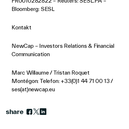
FR0010282822 – Reuters: SESL.PA –
Bloomberg: SESL
Kontakt
NewCap – Investors Relations & Financial
Communication
Marc Willaume / Tristan Roquet
Montégon: Telefon: +33(0)1 44 71 00 13 /
ses(at)newcap.eu
share
Link zu facebook
Link zu twitter
Link zu linkedin