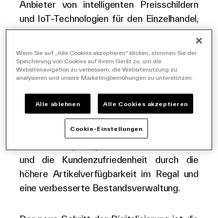
Anbieter von intelligenten Preisschildern
Deutsch
und IoT-Technologien für den Einzelhandel,
intensiviert ab sofort die enge
Partnerschaft mit Monoprix, der
Wenn Sie auf „Alle Cookies akzeptieren“ klicken, stimmen Sie der
französischen Nummer Eins im
Speicherung von Cookies auf Ihrem Gerät zu, um die
Websitenavigation zu verbessern, die Websitenutzung zu
Innenstadthandel. Die Handelskette
analysieren und unsere Marketingbemühungen zu unterstützen.
startet das nächste Level bei der
Digitalisierung ihrer 100 wichtigsten
Alle ablehnen
Alle Cookies akzeptieren
Standorte mit dem großen Roll-Out der
Cookie-Einstellungen
Captana CV + Sensor Cloud Plattform.
Diese Lösung steigert das Einkaufserlebnis
und die Kundenzufriedenheit durch die
höhere Artikelverfügbarkeit im Regal und
eine verbesserte Bestandsverwaltung.