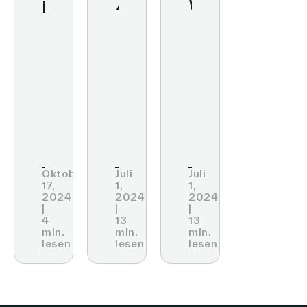
processes
7
Wege
to
Tools
zur
in-
zur
besseren
store
Umsatzsteigerung
Kundenbindun
media:
the
success
story
Oktober
Juli
Juli
17,
1,
1,
of
2024
2024
2024
|
|
|
BENU
4
13
13
min.
min.
min.
pharmacy
lesen
lesen
lesen
and
VusionGroup