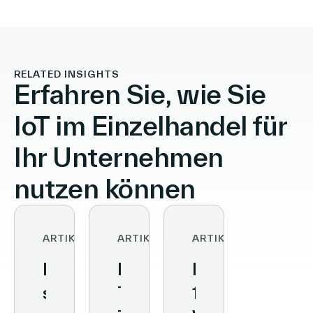
RELATED INSIGHTS
Erfahren Sie, wie Sie
IoT im Einzelhandel für
Ihr Unternehmen
nutzen können
ARTIKEL
ARTIKEL
ARTIKEL
From
Retail
Kundenerlebni
streamlined
Technology:
10