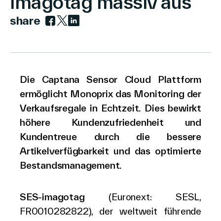
imagotag massiv aus
share
Link zu facebook
Link zu twitter
Link zu linkedin
Über Uns
Die Captana Sensor Cloud Plattform
Kontakt aufnehmen
ermöglicht Monoprix das Monitoring der
Verkaufsregale in Echtzeit. Dies bewirkt
höhere Kundenzufriedenheit und
Kundentreue durch die bessere
Suche
Artikelverfügbarkeit und das optimierte
Bestandsmanagement.
Investoren
Partner
SES-imagotag
(Euronext: SESL,
Karriere
FR0010282822), der weltweit führende
Link