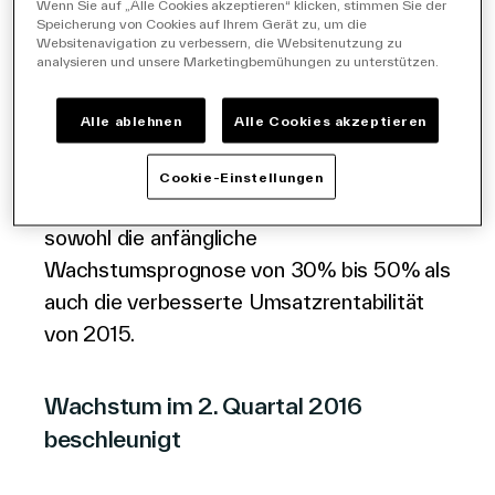
Halbjahresergebnis wenn auch unter dem
Wenn Sie auf „Alle Cookies akzeptieren“ klicken, stimmen Sie der
Speicherung von Cookies auf Ihrem Gerät zu, um die
Rekord von € 100 Millionen
Websitenavigation zu verbessern, die Websitenutzung zu
analysieren und unsere Marketingbemühungen zu unterstützen.
Auftragseingang im ersten Halbjahr 2015.
Diverse neue Aufträge wurden in den
Alle ablehnen
Alle Cookies akzeptieren
letzten sechs Monaten unterzeichnet.
Cookie-Einstellungen
Die Vorschau auf das 2. Halbjahr bestärkt
sowohl die anfängliche
Wachstumsprognose von 30% bis 50% als
auch die verbesserte Umsatzrentabilität
von 2015.
Wachstum im 2. Quartal 2016
beschleunigt