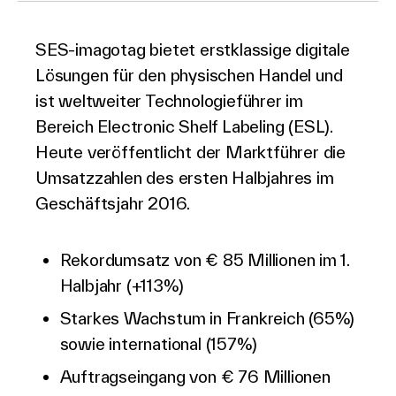
SES-imagotag bietet erstklassige digitale
Über Uns
Lösungen für den physischen Handel und
ist weltweiter Technologieführer im
Bereich Electronic Shelf Labeling (ESL).
Heute veröffentlicht der Marktführer die
Kontakt aufnehmen
Umsatzzahlen des ersten Halbjahres im
Geschäftsjahr 2016.
Suche
Rekordumsatz von € 85 Millionen im 1.
Halbjahr (+113%)
Starkes Wachstum in Frankreich (65%)
Investoren
Partner
sowie international (157%)
Karriere
Auftragseingang von € 76 Millionen
Link