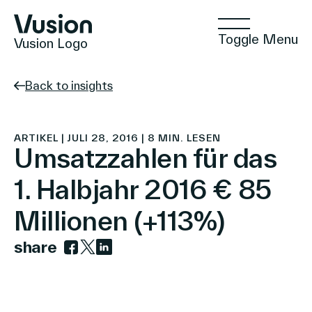
Toggle Menu
Vusion Logo
Back to insights
Technologien
ARTIKEL | JULI 28, 2016 | 8 MIN. LESEN
Umsatzzahlen für das
1. Halbjahr 2016 € 85
Lösungen
Millionen (+113%)
share
Einblicke
Link zu facebook
Link zu twitter
Link zu linkedin
Positive Commerce