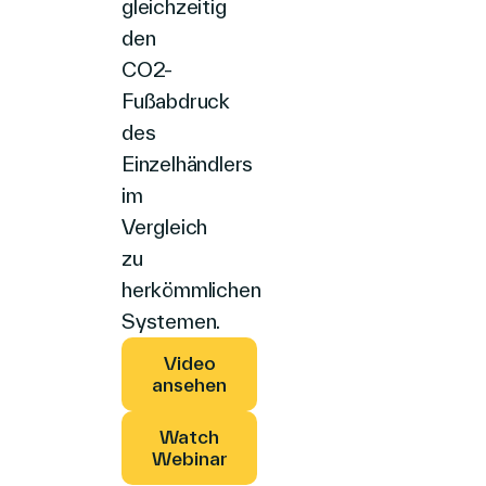
gleichzeitig
den
CO2-
Fußabdruck
des
Einzelhändlers
im
Vergleich
zu
herkömmlichen
Systemen.
Video
ansehen
Watch
Webinar