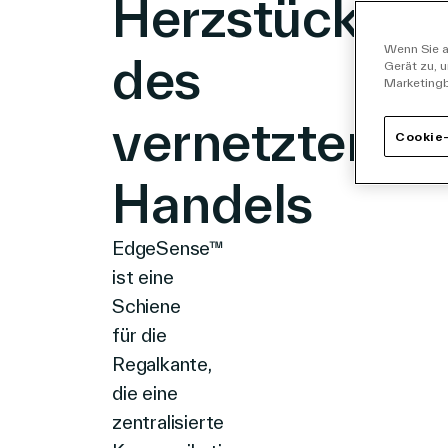
Herzstück
Wenn Sie a
des
Gerät zu, 
Marketing
vernetzten
Cookie-
Handels
EdgeSense™
ist
eine
Schiene
für die
Regalkante
,
die
eine
zentralisierte