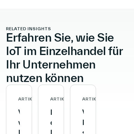
RELATED INSIGHTS
Erfahren Sie, wie Sie
IoT im Einzelhandel für
Ihr Unternehmen
nutzen können
ARTIKEL
ARTIKEL
ARTIKEL
Vusion
Decathlon
Vusion
vereinbart
erreicht
baut
Übernahme
Meilenstein:
seine