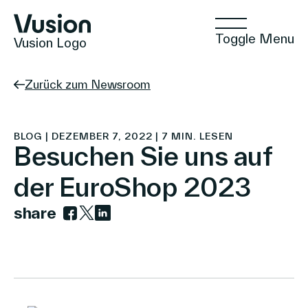
Toggle Menu
Vusion Logo
Zurück zum Newsroom
Technologien
BLOG | DEZEMBER 7, 2022 | 7 MIN. LESEN
Besuchen Sie uns auf
der EuroShop 2023
Lösungen
share
Link zu facebook
Link zu twitter
Link zu linkedin
Einblicke
Positive Commerce