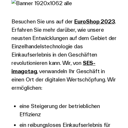
Besuchen Sie uns auf der
EuroShop 2023
.
Über Uns
Erfahren Sie mehr darüber, wie unsere
neusten Entwicklungen auf dem Gebiet der
Einzelhandelstechnologie das
Kontakt aufnehmen
Einkaufserlebnis in den Geschäften
revolutionieren kann. Wir, von
SES-
imagotag
, verwandeln Ihr Geschäft in
einen Ort der digitalen Wertschöpfung. Wir
Suche
ermöglichen:
Investoren
eine Steigerung der betrieblichen
Partner
Effizienz
Karriere
ein reibungsloses Einkaufserlebnis für
Link