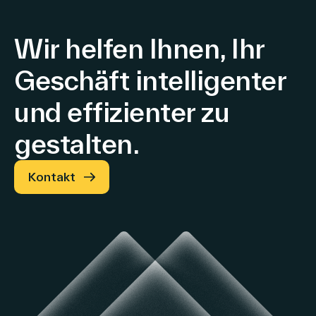
digitales
In-
Wir helfen Ihnen, Ihr
Store
Geschäft intelligenter
Retail
und effizienter zu
Media
und
gestalten.
Werbung
Kontakt
zu
beschleunigen