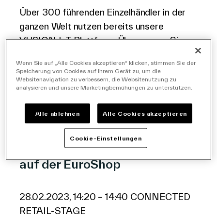
Über 300 führenden Einzelhändler in der
ganzen Welt nutzen bereits unsere
VUSION IoT Plattform. Überzeugen Sie
sich selbst – besuchen Sie unseren
Stand
Wenn Sie auf „Alle Cookies akzeptieren“ klicken, stimmen Sie der
G41 in Halle 6,
um zu sehen, wie wir die
Speicherung von Cookies auf Ihrem Gerät zu, um die
Websitenavigation zu verbessern, die Websitenutzung zu
digitale IoT Transformation im Handel
analysieren und unsere Marketingbemühungen zu unterstützen.
revolutionieren.
Alle ablehnen
Alle Cookies akzeptieren
Inspirierende Keynotes mit
Cookie-Einstellungen
hochkarätigen Gastrednern
auf der EuroShop
28.02.2023, 14:20 – 14:40 CONNECTED
RETAIL-STAGE