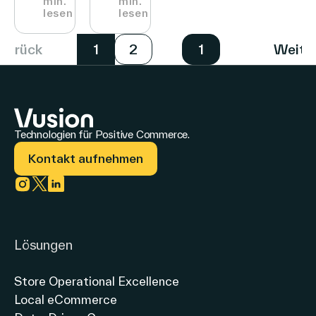
min.
min.
Maßstab
Filialen
lesen
lesen
zu
Zurück
Weite
1
2
1
realisieren
Technologien für Positive Commerce.
Kontakt aufnehmen
Link zu instagram
Link zu twitter
Link zu linkedin
Lösungen
Store Operational Excellence
Local eCommerce