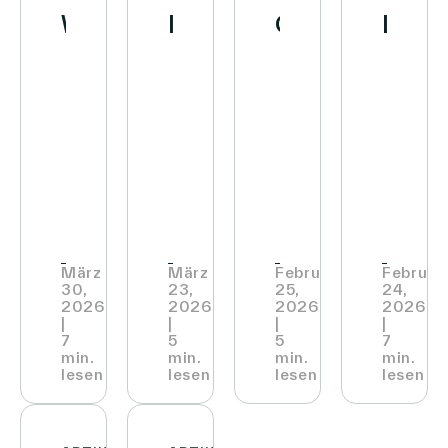
Walmart
INTERSPAR
Qualcomm
L&T
Store
Mexiko
heben
geben
für
Retail
treiben
das
Ausblick
die
Media
Ausbau
Kundenerlebnis
auf
Digit
und
von
gemeinsam
den
seine
Werbung
Connected
auf
AI-
Store
zu
Stores
ein
Native
mit
beschleunigen
in
neues
Store™
Vusio
März
März
Februar
Februar
30,
23,
25,
24,
Walmarts
Niveau
und
2026
2026
2026
2026
|
|
|
|
Express
GK
7
5
5
7
min.
min.
min.
min.
Stores
Soft
lesen
lesen
lesen
lesen
und
Smar
Supercentern
Solut