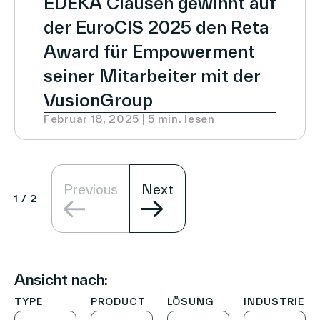
EDEKA Clausen gewinnt auf
Aufbau
der EuroCIS 2025 den Reta
einer
Award für Empowerment
Über Uns
Plattform
seiner Mitarbeiter mit der
für
VusionGroup
digitales
Februar 18, 2025 | 5 min. lesen
In-
Kontakt a
Store
Retail
Media
Previous
Next
1
/
2
und
Werbung
zu
Investoren
beschleunigen
Partner
Ansicht nach:
Karriere
TYPE
PRODUCT
LÖSUNG
INDUSTRIE
Link