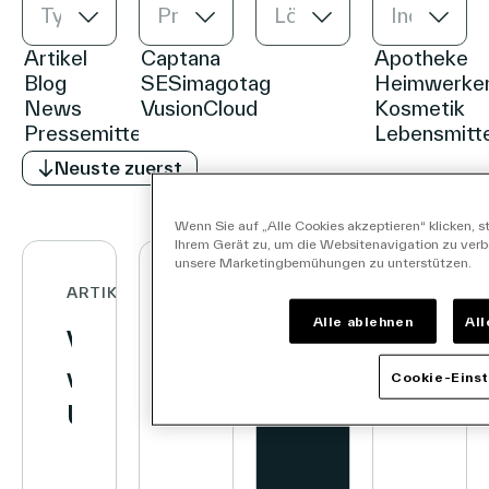
Type
Product
Lösung
Industrie
Deutsch
Neuste zuerst
Wenn Sie auf „Alle Cookies akzeptieren“ klicken, 
Ihrem Gerät zu, um die Websitenavigation zu verb
unsere Marketingbemühungen zu unterstützen.
ARTIKEL
ARTIKEL
INVESTOREN
ARTIKEL
Alle ablehnen
Al
Vusion
Decathlon
Suchen
Vusio
vereinbart
erreicht
Sie
baut
Cookie-Einst
Übernahme
Meilenstein:
die
seine
von
700
neueste
Partn