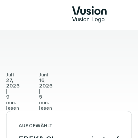
Vusion Logo
ARTIKEL
ARTIKEL
Vusion
Vusion
vereinbart
baut
Übernahme
seine
Technologien
von
Partnerschaft
In-
mit
Juli
Juni
Store
27,
JYSK
16,
2026
2026
Lösungen
Media
europaweit
|
|
9
5
(ISM)
aus
min.
min.
mit
lesen
lesen
Einblicke
dem
AUSGEWÄHLT
Ziel,
den
Positive Commerce