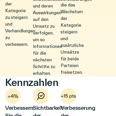
der
die das
und deren
Kategorie
Wachstum
Auswirkungen
zu steigern
der
auf den
und
Kategorie
Umsatz zu
Verhandlungen
steigern
verfolgen,
zu
und
um so
verbessern.
zusätzliche
Informationen
Umsätze
für die
für beide
nächsten
Parteien
Schritte zu
freisetzen.
erhalten.
Kennzahlen
Verbessern
Sichtbarkeit
Verbesserung
Sie die
der
der