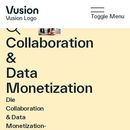
Toggle Menu
Vusion Logo
Collaboration​
&
Technologien
Data
Lösungen
Monetization
Die
Einblicke
Collaboration
& Data
Monetization-
Positive Commerce