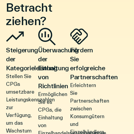
Betracht
ziehen?
Steigerung
Überwachung
Fördern
der
der
Sie
Kategorieleistung
Einhaltung
erfolgreiche
Stellen Sie
von
Partnerschaften
CPGs
Richtlinien
Erleichtern
umsetzbare
Sie
Ermöglichen
Leistungskennzahlen
Partnerschaften
Sie es
zur
zwischen
CPGs, die
Verfügung,
Konsumgütern
Einhaltung
um das
und
von
Wachstum
Einzelhändlern,
Einzelhandelsvereinbarungen