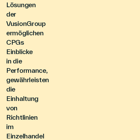
Lösungen
der
VusionGroup
Über Uns
ermöglichen
CPGs
Einblicke
Kontakt aufnehmen
in die
Performance,
gewährleisten
Suche
die
Einhaltung
von
Investoren
Richtlinien
Partner
im
Karriere
Einzelhandel
Link