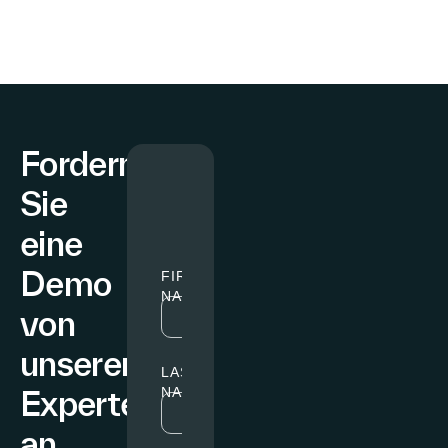
Fordern
Sie
eine
Demo
von
unseren
Experten
an