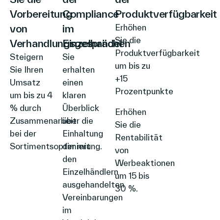
Vorbereitung
Compliance
Produktverfügbarkeit
von
im
Erhöhen
Sie die
Verhandlungsgesprächen
Einzelhandel
Produktverfügbarkeit
Steigern
Sie
um bis zu
Sie Ihren
erhalten
+15
Umsatz
einen
Prozentpunkte
um bis zu 4
klaren
% durch
Überblick
Erhöhen
Zusammenarbeit
über die
Sie die
bei der
Einhaltung
Rentabilität
Sortimentsoptimierung.
der mit
von
den
Werbeaktionen
Einzelhändlern
um 15 bis
ausgehandelten
30 %.
Vereinbarungen
im