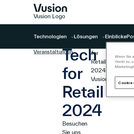
Vusion Logo
Technologien
Lösungen
Einblicke
Po
EVENT
Seite für
Tech
Veranstaltungen
Wenn Sie a
Gerät zu, 
for
Marketing
Cookie-
Retail
2024
Besuchen
Sie uns