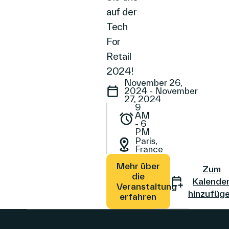
auf der
Tech
For
Retail
2024!
November 26,
2024 - November
27, 2024
9
AM
- 6
PM
Paris,
France
Mehr über
Zum
die
Kalende
Veranstaltung
hinzufüg
erfahren